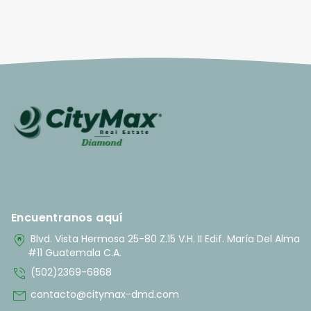
Encuentranos aquí
home_pin
Blvd. Vista Hermosa 25-80 Z.15 V.H. II Edif. María Del Alma
#11 Guatemala C.A.
phone_in_talk
(502)2369-6868
mail
contacto@citymax-dmd.com