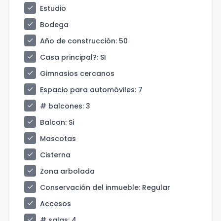
check
Estudio
check
Bodega
check
Año de construcción
: 50
check
Casa principal?
: SI
check
Gimnasios cercanos
check
Espacio para automóviles
: 7
check
# balcones
: 3
check
Balcon
: Si
check
Mascotas
check
Cisterna
check
Zona arbolada
check
Conservación del inmueble
: Regular
check
Accesos
check
# salas
: 4