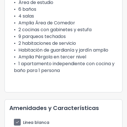
•
Área de estudio
•
6 baños
•
4 salas
•
Amplia Área de Comedor
•
2 cocinas con gabinetes y estufa
•
9 parqueos techados
•
2 habitaciones de servicio
•
Habitación de guardianía y jardín amplio
•
Amplia Pérgola en tercer nivel
•
1 apartamento independiente con cocina y
baño para 1 persona
Amenidades y Características
check
Linea blanca