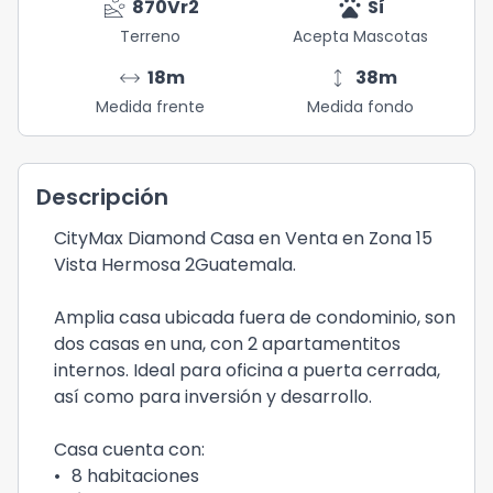
landslide
pets
870
Vr2
Sí
Terreno
Acepta Mascotas
arrow_range
height
18
m
38
m
Medida frente
Medida fondo
Descripción
CityMax Diamond Casa en Venta en Zona 15
Vista Hermosa 2Guatemala.
Amplia casa ubicada fuera de condominio, son
dos casas en una, con 2 apartamentitos
internos. Ideal para oficina a puerta cerrada,
así como para inversión y desarrollo.
Casa cuenta con:
•
8 habitaciones