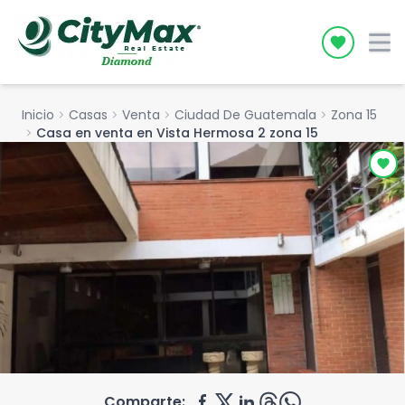
Icon desc
Inicio
chevron_right
Casas
chevron_right
Venta
chevron_right
Ciudad De Guatemala
chevron_right
Zona 15
chevron_right
Casa en venta en Vista Hermosa 2 zona 15
Comparte: