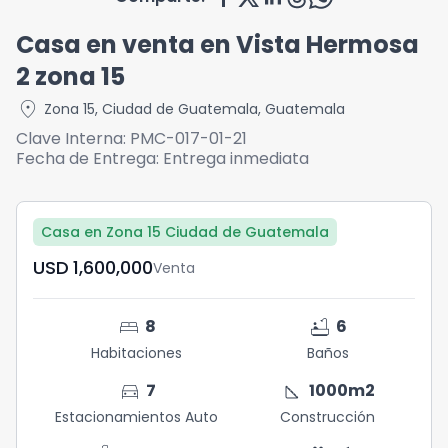
Casa en venta en Vista Hermosa
2 zona 15
location_on
Zona 15
,
Ciudad de Guatemala
,
Guatemala
Clave Interna:
PMC-017-01-21
Fecha de Entrega:
Entrega inmediata
Casa en Zona 15 Ciudad de Guatemala
USD	1,600,000
Venta
bed
bathtub
8
6
Habitaciones
Baños
directions_car
square_foot
7
1000
m2
Estacionamientos Auto
Construcción