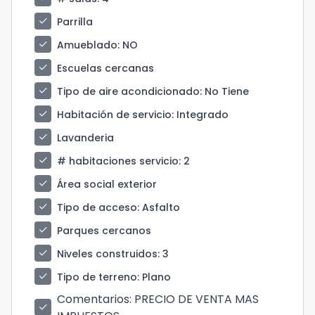
check
Parrilla
check
Amueblado
: NO
check
Escuelas cercanas
check
Tipo de aire acondicionado
: No Tiene
check
Habitación de servicio
: Integrado
check
Lavanderia
check
# habitaciones servicio
: 2
check
Área social exterior
check
Tipo de acceso
: Asfalto
check
Parques cercanos
check
Niveles construidos
: 3
check
Tipo de terreno
: Plano
Comentarios
: PRECIO DE VENTA MAS
check