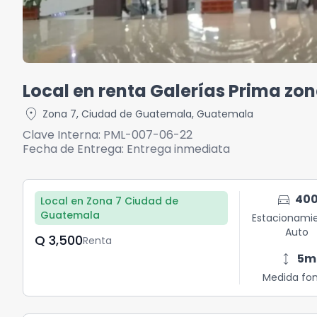
Local en renta Galerías Prima zon
location_on
Zona 7
,
Ciudad de Guatemala
,
Guatemala
Clave Interna:
PML-007-06-22
Fecha de Entrega:
Entrega inmediata
directions_car
40
Local en Zona 7 Ciudad de
Guatemala
Estacionami
Auto
Q	3,500
Renta
height
5
m
Medida fo