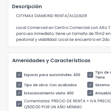
Descripción
CITYMAX DIAMOND RENTA/ALQUILER
Local Comercial en Centro Comercial con Alto Tr
para uso inmediato; tiene un tamaño de 15m2 en 
peatonal y visibilidad. Local se encuentra en 2do.
Amenidades y Características
Tipo de 
check
check
Espacio para automóviles
: 400
Tiene
check
check
Tipo de obra
: Con acabados
Sistema 
check
check
Estacionamiento visita
: 400
Amuebl
Comentarios
: PRECIO DE RENTA + IVA PREC
check
Q500.00 POR UN AÑO MÍNIMO