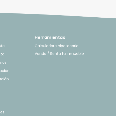
Herramientas
nta
Calculadora hipotecaria
Vende / Renta tu inmueble
nta
rios
ación
ación
tes