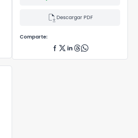
file_save
Descargar PDF
Comparte: