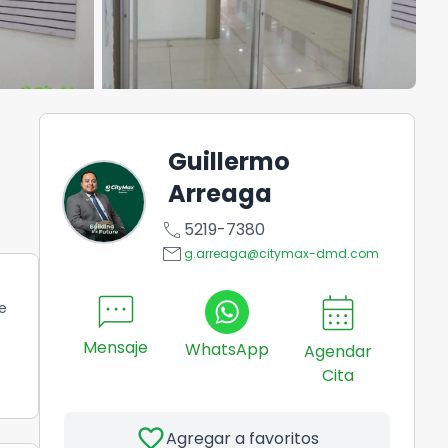
Guillermo
Arreaga
call
5219-7380
email
g.arreaga@citymax-dmd.com
sms
calendar_month
e
Mensaje
WhatsApp
Agendar
Cita
favorite
Agregar a favoritos