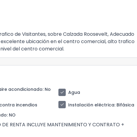
afico de Visitantes, sobre Calzada Roosevelt, Adecuado
excelente ubicación en el centro comercial, alto trafico
 nivel del centro comercial.
aire acondicionado
: No
check
Agua
check
contra incendios
Instalación eléctrica
: Bifásica
ado
: NO
IO DE RENTA INCLUYE MANTENIMIENTO Y CONTRATO +