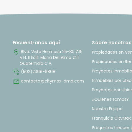
Encuentranos aquí
Sobre nosotros
home_pin
Blvd. Vista Hermosa 25-80 Z.15
Propiedades en Ve
V.H. II Edif. María Del Alma #11
Propiedades en Re
Guatemala C.A.
phone_in_talk
Proyectos Inmobilia
(502)2369-6868
mail
Inmuebles por ubic
contacto@citymax-dmd.com
Proyectos por ubic
¿Quiénes somos?
Nuestro Equipo
Franquicia CityMax
Preguntas frecuen