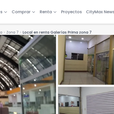
s
Comprar
Renta
Proyectos
CityMax New
la
chevron_right
Zona 7
chevron_right
Local en renta Galerías Prima zona 7