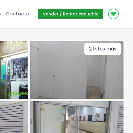
s
Contacto
Vender / Rentar inmueble
Icon des
2
fotos más