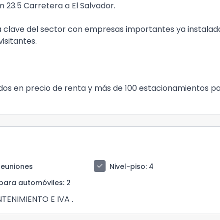
 23.5 Carretera a El Salvador.
ea clave del sector con empresas importantes ya instalad
isitantes.
idos en precio de renta y más de 100 estacionamientos p
check
reuniones
Nivel-piso
: 4
para automóviles
: 2
TENIMIENTO E IVA .