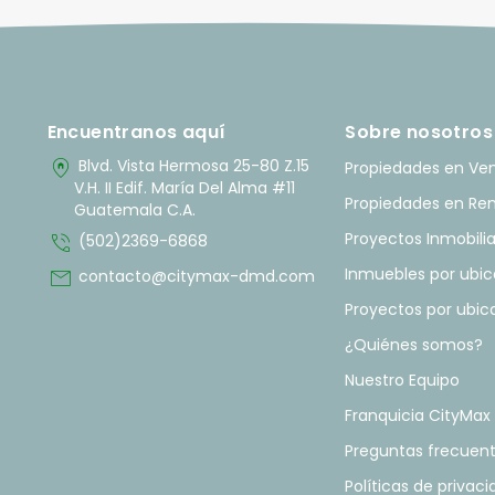
Encuentranos aquí
Sobre nosotros
home_pin
Blvd. Vista Hermosa 25-80 Z.15
Propiedades en Ve
V.H. II Edif. María Del Alma #11
Propiedades en Re
Guatemala C.A.
phone_in_talk
Proyectos Inmobilia
(502)2369-6868
mail
Inmuebles por ubic
contacto@citymax-dmd.com
Proyectos por ubic
¿Quiénes somos?
Nuestro Equipo
Franquicia CityMax
Preguntas frecuen
Políticas de privac