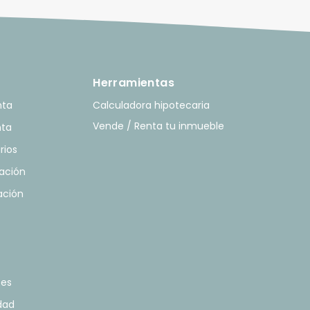
Herramientas
nta
Calculadora hipotecaria
Vende / Renta tu inmueble
nta
rios
ación
ación
tes
idad