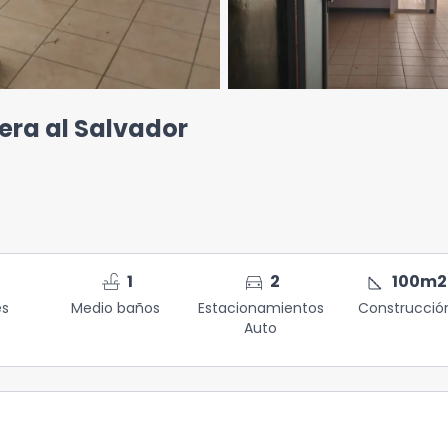
era al Salvador
faucet
directions_car
square_foot
1
2
100
m2
es
Medio baños
Estacionamientos
Construcció
Auto