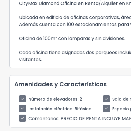
CityMax Diamond Oficina en Renta/Alquiler en Km
Ubicada en edificio de oficinas corporativas, ár
Además cuenta con 100 estacionamientos para v
Oficina de 100m² con lamparas y sin divisiones.
Cada oficina tiene asignados dos parqueos inclu
visitantes.
Amenidades y Características
check
check
Número de elevadores
: 2
Sala de 
check
check
Instalación eléctrica
: Bifásica
Espacio 
Comentarios
: PRECIO DE RENTA INCLUYE MAN
check