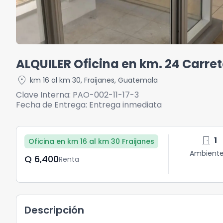
ALQUILER Oficina en km. 24 Carret
location_on
km 16 al km 30
,
Fraijanes
,
Guatemala
Clave Interna:
PAO-002-11-17-3
Fecha de Entrega:
Entrega inmediata
door_front
1
Oficina en km 16 al km 30 Fraijanes
Ambient
Q	6,400
Renta
Descripción