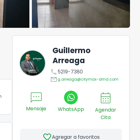
Guillermo
Arreaga
call
5219-7380
email
g.arreaga@citymax-dmd.com
sms
calendar_month
n
Mensaje
WhatsApp
Agendar
Cita
favorite
Agregar a favoritos