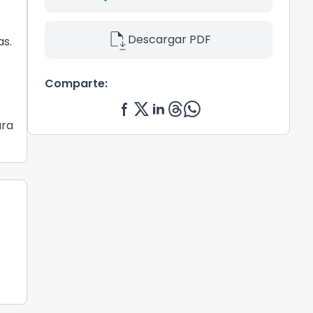
file_save
Descargar PDF
as.
Comparte:
ara