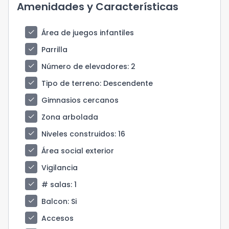
Amenidades y Características
check
Área de juegos infantiles
check
Parrilla
check
Número de elevadores
: 2
check
Tipo de terreno
: Descendente
check
Gimnasios cercanos
check
Zona arbolada
check
Niveles construidos
: 16
check
Área social exterior
check
Vigilancia
check
# salas
: 1
check
Balcon
: Si
check
Accesos