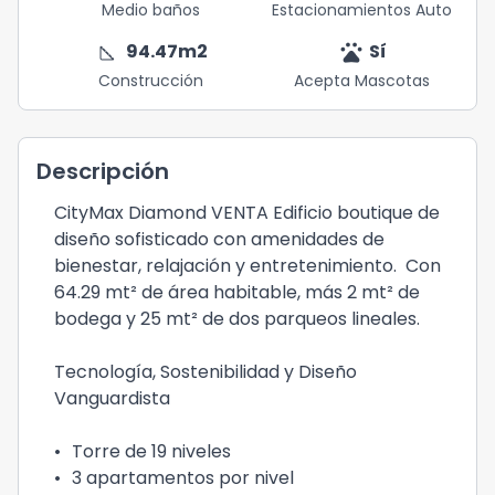
Medio baños
Estacionamientos Auto
square_foot
pets
94.47
m2
Sí
Construcción
Acepta Mascotas
Descripción
CityMax Diamond VENTA Edificio boutique de
diseño sofisticado con amenidades de
bienestar, relajación y entretenimiento. Con
64.29 mt² de área habitable, más 2 mt² de
bodega y 25 mt² de dos parqueos lineales.
Tecnología, Sostenibilidad y Diseño
Vanguardista
•
Torre de 19 niveles
•
3 apartamentos por nivel