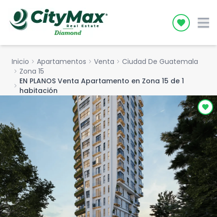
Icon desc
Inicio
chevron_right
Apartamentos
chevron_right
Venta
chevron_right
Ciudad De Guatemala
chevron_right
Zona 15
EN PLANOS Venta Apartamento en Zona 15 de 1
chevron_right
habitación