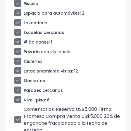
check
Piscina
check
Espacio para automóviles
: 2
check
Lavanderia
check
Escuelas cercanas
check
# balcones
: 1
check
Privada con vigilancia
check
Cisterna
check
Estacionamiento visita
: 12
check
Mascotas
check
Parques cercanos
check
Nivel-piso
: 6
Comentarios
: Reserva US$5,000 Firma
Promesa Compra Venta US$5,000 20% de
check
enganche fraccionado a la fecha de
entrega