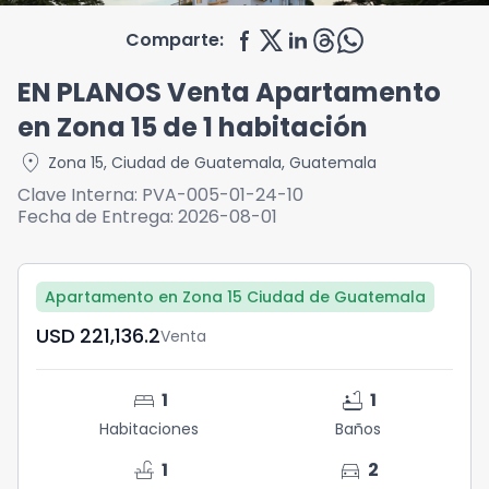
Comparte:
EN PLANOS Venta Apartamento
en Zona 15 de 1 habitación
location_on
Zona 15
,
Ciudad de Guatemala
,
Guatemala
Clave Interna:
PVA-005-01-24-10
Fecha de Entrega:
2026-08-01
Apartamento en Zona 15 Ciudad de Guatemala
USD	221,136.2
Venta
bed
bathtub
1
1
Habitaciones
Baños
faucet
directions_car
1
2