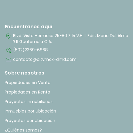
Encuentranos aquí
home_pin
Blvd. Vista Hermosa 25-80 Z.15 V.H. II Edif. María Del Alma
#11 Guatemala C.A.
phone_in_talk
(502)2369-6868
mail
contacto@citymax-dmd.com
Sobre nosotros
Propiedades en Venta
Propiedades en Renta
Proyectos Inmobiliarios
Inmuebles por ubicación
Proyectos por ubicación
¿Quiénes somos?