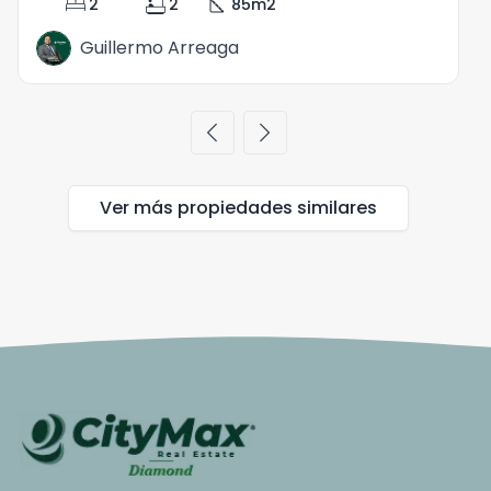
bed
bathtub
square_foot
2
2
85
m2
Guillermo Arreaga
chevron_left
chevron_right
Ver más propiedades
similares