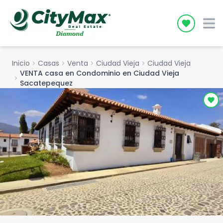
Icon desc
Inicio
chevron_right
Casas
chevron_right
Venta
chevron_right
Ciudad Vieja
chevron_right
Ciudad Vieja
VENTA casa en Condominio en Ciudad Vieja
chevron_right
Sacatepequez