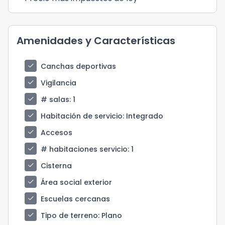
Amenidades y Características
check
Canchas deportivas
check
Vigilancia
check
# salas
: 1
check
Habitación de servicio
: Integrado
check
Accesos
check
# habitaciones servicio
: 1
check
Cisterna
check
Área social exterior
check
Escuelas cercanas
check
Tipo de terreno
: Plano