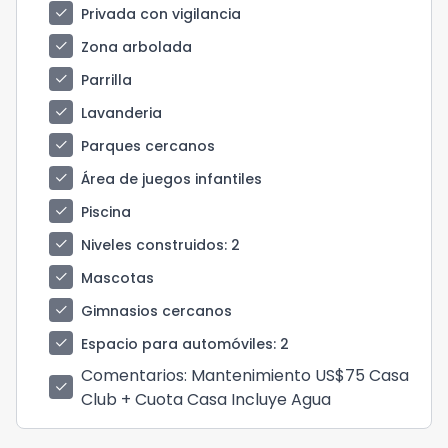
check
Privada con vigilancia
check
Zona arbolada
check
Parrilla
check
Lavanderia
check
Parques cercanos
check
Área de juegos infantiles
check
Piscina
check
Niveles construidos
: 2
check
Mascotas
check
Gimnasios cercanos
check
Espacio para automóviles
: 2
Comentarios
: Mantenimiento US$75 Casa
check
Club + Cuota Casa Incluye Agua