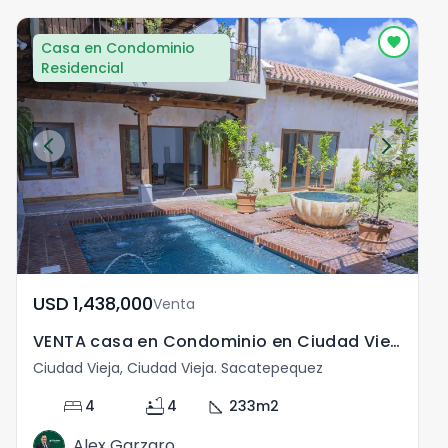
Casa en Condominio
Residencial
USD	1,438,000
Venta
VENTA casa en Condominio en Ciudad Vieja Sacatepequez
Ciudad Vieja, Ciudad Vieja. Sacatepequez
bed
bathtub
square_foot
4
4
233
m2
Alex Garzaro