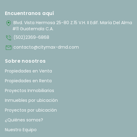
Encuentranos aquí
home_pin
Blvd. Vista Hermosa 25-80 Z.15 V.H. II Edif. María Del Alma
#11 Guatemala C.A.
phone_in_talk
(502)2369-6868
mail
contacto@citymax-dmd.com
Sobre nosotros
Propiedades en Venta
Propiedades en Renta
Proyectos Inmobiliarios
Inmuebles por ubicación
Proyectos por ubicación
¿Quiénes somos?
Nuestro Equipo