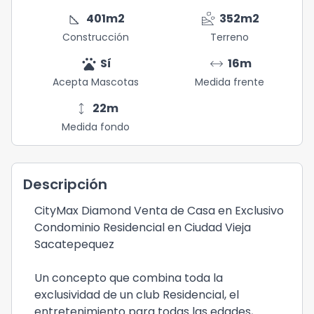
square_foot
landslide
401
m2
352
m2
Construcción
Terreno
pets
arrow_range
Sí
16
m
Acepta Mascotas
Medida frente
height
22
m
Medida fondo
Descripción
CityMax Diamond Venta de Casa en Exclusivo
Condominio Residencial en Ciudad Vieja
Sacatepequez
Un concepto que combina toda la
exclusividad de un club Residencial, el
entretenimiento para todas las edades,