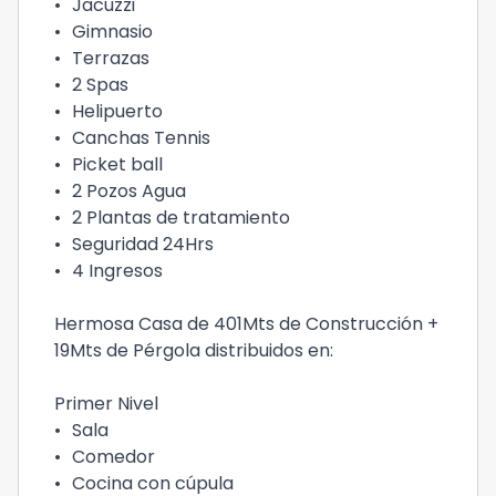
•
Jacuzzi
•
Gimnasio
•
Terrazas
•
2 Spas
•
Helipuerto
•
Canchas Tennis
•
Picket ball
•
2 Pozos Agua
•
2 Plantas de tratamiento
•
Seguridad 24Hrs
•
4 Ingresos
Hermosa Casa de 401Mts de Construcción +
19Mts de Pérgola distribuidos en:
Primer Nivel
•
Sala
•
Comedor
•
Cocina con cúpula