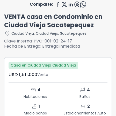
Comparte:
VENTA casa en Condominio en
Ciudad Vieja Sacatepequez
location_on
Ciudad Vieja
,
Ciudad Vieja
,
Sacatepequez
Clave Interna:
PVC-001-02-24-17
Fecha de Entrega:
Entrega inmediata
Casa en Ciudad Vieja Ciudad Vieja
USD	1,511,000
Venta
bed
bathtub
4
4
Habitaciones
Baños
faucet
directions_car
1
2
Medio baños
Estacionamientos Auto