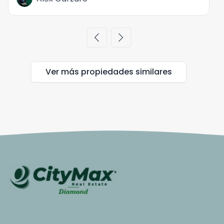
chevron_left
chevron_right
Ver más propiedades
similares