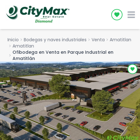
Icon desc
Inicio
chevron_right
Bodegas y naves industriales
chevron_right
Venta
chevron_right
Amatitlan
chevron_right
Amatitlan
Ofibodega en Venta en Parque Industrial en
chevron_right
Amatitlán