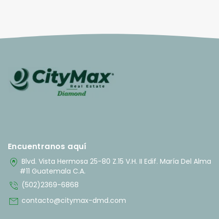
Encuentranos aquí
home_pin
Blvd. Vista Hermosa 25-80 Z.15 V.H. II Edif. María Del Alma
#11 Guatemala C.A.
phone_in_talk
(502)2369-6868
mail
contacto@citymax-dmd.com