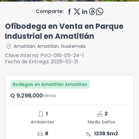
Comparte:
Ofibodega en Venta en Parque
Industrial en Amatitlán
location_on
Amatitlán
,
Amatitlan
,
Guatemala
Clave Interna:
PVO-016-05-24-1
Fecha de Entrega:
2026-03-31
Bodegas en Amatitlán Amatitlan
Q	9,298,000
Venta
door_front
faucet
1
2
Ambientes
Medio baños
directions_car
square_foot
8
1238.5
m2