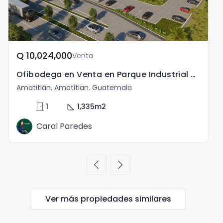
Q	10,024,000
Venta
Ofibodega en Venta en Parque Industrial en Amatitlán
Amatitlán, Amatitlan. Guatemala
door_front
square_foot
1
1,335
m2
Carol Paredes
chevron_left
chevron_right
Ver más propiedades
similares