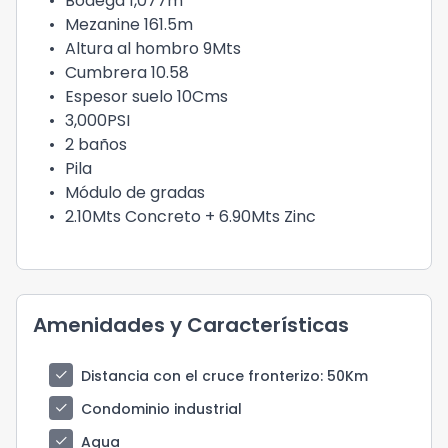
•
Bodega 1,077m
•
Mezanine 161.5m
•
Altura al hombro 9Mts
•
Cumbrera 10.58
•
Espesor suelo 10Cms
•
3,000PSI
•
2 baños
•
Pila
•
Módulo de gradas
•
2.10Mts Concreto + 6.90Mts Zinc
Amenidades y Características
check
Distancia con el cruce fronterizo
: 50Km
check
Condominio industrial
check
Agua