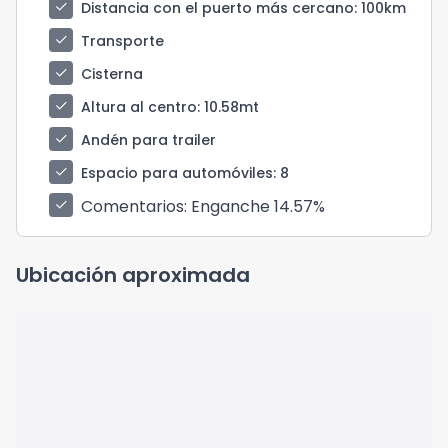
check
Distancia con el puerto más cercano
: 100km
check
Transporte
check
Cisterna
check
Altura al centro
: 10.58mt
check
Andén para trailer
check
Espacio para automóviles
: 8
Comentarios
: Enganche 14.57%
check
Ubicación aproximada