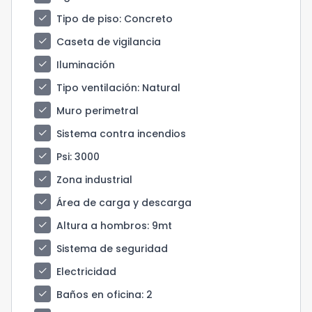
check
Tipo de piso
: Concreto
check
Caseta de vigilancia
check
Iluminación
check
Tipo ventilación
: Natural
check
Muro perimetral
check
Sistema contra incendios
check
Psi
: 3000
check
Zona industrial
check
Área de carga y descarga
check
Altura a hombros
: 9mt
check
Sistema de seguridad
check
Electricidad
check
Baños en oficina
: 2