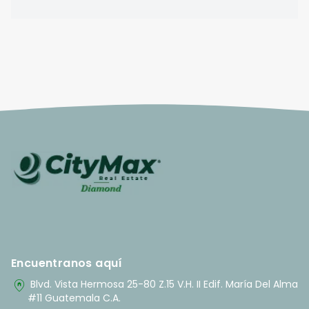
Encuentranos aquí
home_pin
Blvd. Vista Hermosa 25-80 Z.15 V.H. II Edif. María Del Alma
#11 Guatemala C.A.