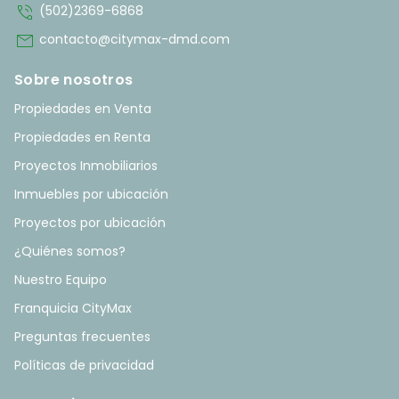
phone_in_talk
(502)2369-6868
mail
contacto@citymax-dmd.com
Sobre nosotros
Propiedades en Venta
Propiedades en Renta
Proyectos Inmobiliarios
Inmuebles por ubicación
Proyectos por ubicación
¿Quiénes somos?
Nuestro Equipo
Franquicia CityMax
Preguntas frecuentes
Políticas de privacidad