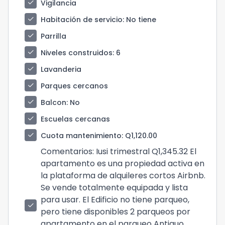
check
Vigilancia
check
Habitación de servicio
: No tiene
check
Parrilla
check
Niveles construidos
: 6
check
Lavanderia
check
Parques cercanos
check
Balcon
: No
check
Escuelas cercanas
check
Cuota mantenimiento
: Q1,120.00
Comentarios
: Iusi trimestral Q1,345.32 El
apartamento es una propiedad activa en
la plataforma de alquileres cortos Airbnb.
Se vende totalmente equipada y lista
para usar. El Edificio no tiene parqueo,
check
pero tiene disponibles 2 parqueos por
apartamento en el parqueo Antiguo,