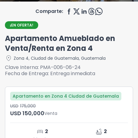
Comparte:
¡EN OFERTA!
Apartamento Amueblado en
Venta/Renta en Zona 4
location_on
Zona 4
,
Ciudad de Guatemala
,
Guatemala
Clave Interna:
PMA-006-06-24
Fecha de Entrega:
Entrega inmediata
Apartamento en Zona 4 Ciudad de Guatemala
USD	175,000
USD	150,000
Venta
bed
bathtub
2
2