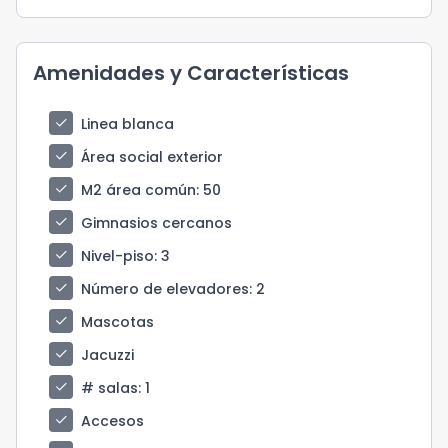
Amenidades y Características
check
Linea blanca
check
Área social exterior
check
M2 área común
: 50
check
Gimnasios cercanos
check
Nivel-piso
: 3
check
Número de elevadores
: 2
check
Mascotas
check
Jacuzzi
check
# salas
: 1
check
Accesos