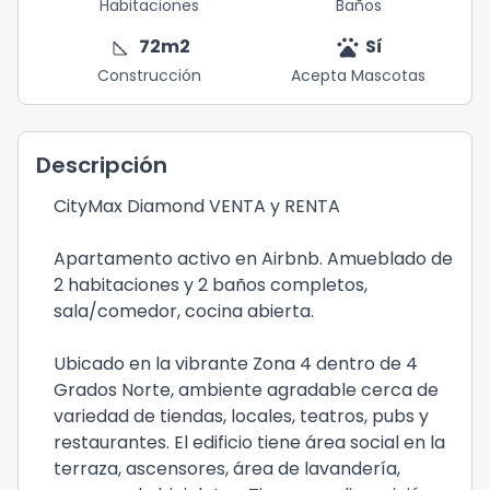
Habitaciones
Baños
square_foot
pets
72
m2
Sí
Construcción
Acepta Mascotas
Descripción
CityMax Diamond VENTA y RENTA
Apartamento activo en Airbnb. Amueblado de
2 habitaciones y 2 baños completos,
sala/comedor, cocina abierta.
Ubicado en la vibrante Zona 4 dentro de 4
Grados Norte, ambiente agradable cerca de
variedad de tiendas, locales, teatros, pubs y
restaurantes. El edificio tiene área social en la
terraza, ascensores, área de lavandería,