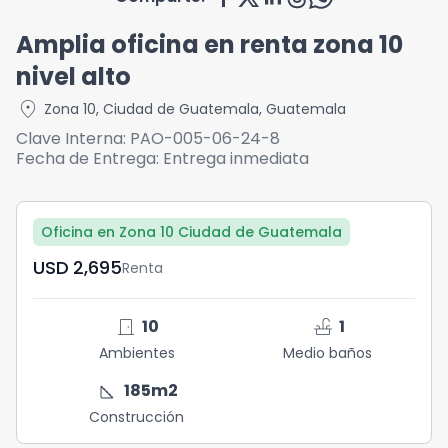
Amplia oficina en renta zona 10
nivel alto
location_on
Zona 10
,
Ciudad de Guatemala
,
Guatemala
Clave Interna:
PAO-005-06-24-8
Fecha de Entrega:
Entrega inmediata
Oficina en Zona 10 Ciudad de Guatemala
USD	2,695
Renta
door_front
faucet
10
1
Ambientes
Medio baños
square_foot
185
m2
Construcción