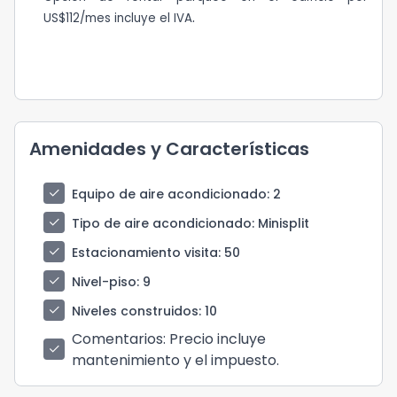
.
US$112/mes incluye el IVA
Amenidades y Características
check
Equipo de aire acondicionado
: 2
check
Tipo de aire acondicionado
: Minisplit
check
Estacionamiento visita
: 50
check
Nivel-piso
: 9
check
Niveles construidos
: 10
Comentarios
: Precio incluye
check
mantenimiento y el impuesto.