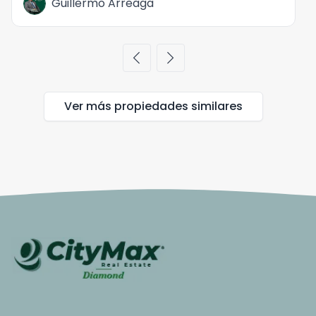
Guillermo Arreaga
chevron_left
chevron_right
Ver más propiedades
similares