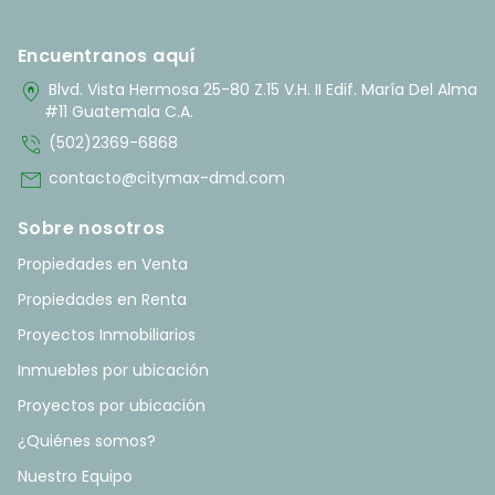
Encuentranos aquí
home_pin
Blvd. Vista Hermosa 25-80 Z.15 V.H. II Edif. María Del Alma
#11 Guatemala C.A.
phone_in_talk
(502)2369-6868
mail
contacto@citymax-dmd.com
Sobre nosotros
Propiedades en Venta
Propiedades en Renta
Proyectos Inmobiliarios
Inmuebles por ubicación
Proyectos por ubicación
¿Quiénes somos?
Nuestro Equipo