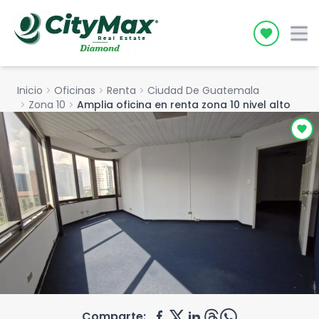
Icon desc
Inicio
chevron_right
Oficinas
chevron_right
Renta
chevron_right
Ciudad De Guatemala
chevron_right
Zona 10
chevron_right
Amplia oficina en renta zona 10 nivel alto
Comparte: