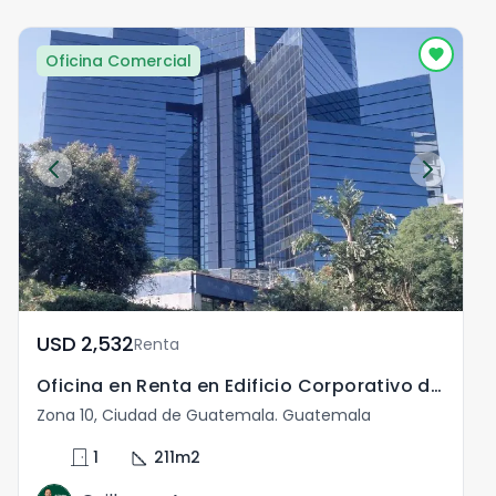
Oficina Comercial
USD	2,532
Renta
Oficina en Renta en Edificio Corporativo de Zona 10
Zona 10, Ciudad de Guatemala. Guatemala
door_front
square_foot
1
211
m2