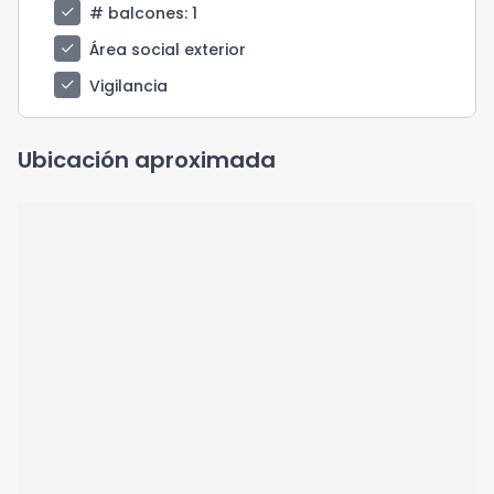
check
# balcones
: 1
check
Área social exterior
check
Vigilancia
Ubicación aproximada