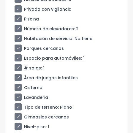
check
Privada con vigilancia
check
Piscina
check
Número de elevadores
: 2
check
Habitación de servicio
: No tiene
check
Parques cercanos
check
Espacio para automóviles
: 1
check
# salas
: 1
check
Área de juegos infantiles
check
Cisterna
check
Lavanderia
check
Tipo de terreno
: Plano
check
Gimnasios cercanos
check
Nivel-piso
: 1