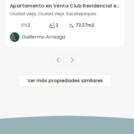
Apartamento en Venta Club Residencial en Ciudad Vieja
Ciudad Vieja, Ciudad Vieja. Sacatepequez
C
bed
bathtub
square_foot
2
2
73.27
m2
Guillermo Arreaga
chevron_left
chevron_right
Ver más propiedades
similares