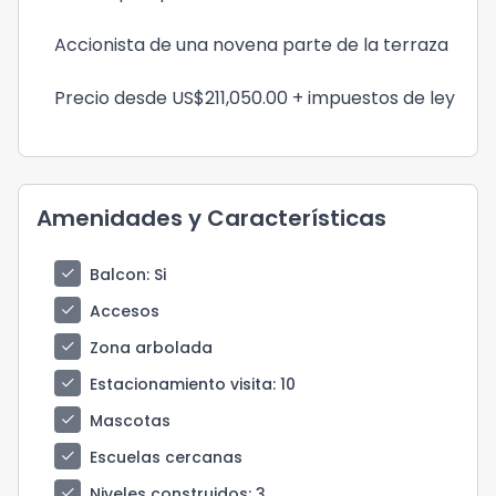
Accionista de una novena parte de la terraza
Precio desde US$211,050.00 + impuestos de ley
Amenidades y Características
check
Balcon
: Si
check
Accesos
check
Zona arbolada
check
Estacionamiento visita
: 10
check
Mascotas
check
Escuelas cercanas
check
Niveles construidos
: 3