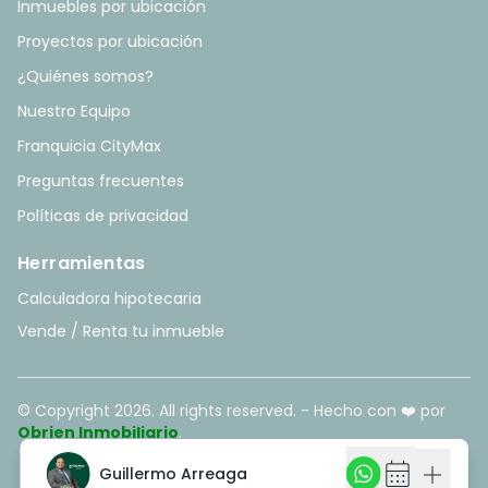
Inmuebles por ubicación
Proyectos por ubicación
¿Quiénes somos?
Nuestro Equipo
Franquicia CityMax
Preguntas frecuentes
Políticas de privacidad
Herramientas
Calculadora hipotecaria
Vende / Renta tu inmueble
© Copyright
2026
. All rights reserved. - Hecho con ❤️ por
Obrien Inmobiliario
.
calendar_month
calendar_month
add
add
Guillermo Arreaga
Guillermo Arreaga