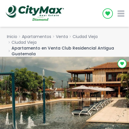
Icon desc
Inicio
chevron_right
Apartamentos
chevron_right
Venta
chevron_right
Ciudad Vieja
chevron_right
Ciudad Vieja
Apartamento en Venta Club Residencial Antigua
chevron_right
Guatemala