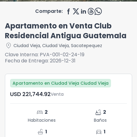
Comparte:
Apartamento en Venta Club
Residencial Antigua Guatemala
location_on
Ciudad Vieja
,
Ciudad Vieja
,
Sacatepequez
Clave Interna:
PVA-001-02-24-19
Fecha de Entrega:
2026-12-31
Apartamento en Ciudad Vieja Ciudad Vieja
USD	221,744.92
Venta
bed
bathtub
2
2
Habitaciones
Baños
faucet
directions_car
1
1