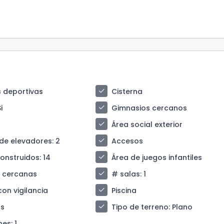
check
 deportivas
Cisterna
check
Si
Gimnasios cercanos
check
Área social exterior
check
de elevadores
: 2
Accesos
check
construidos
: 14
Área de juegos infantiles
check
s cercanas
# salas
: 1
check
con vigilancia
Piscina
check
s
Tipo de terreno
: Plano
nes
: 1