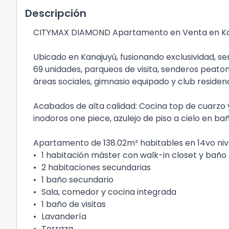
Descripción
CITYMAX DIAMOND Apartamento en Venta en Ka
Ubicado en Kanajuyú, fusionando exclusividad, ser
69 unidades, parqueos de visita, senderos peaton
áreas sociales, gimnasio equipado y club residenc
Acabados de alta calidad: Cocina top de cuarzo 
inodoros one piece, azulejo de piso a cielo en bañ
Apartamento de 138.02m² habitables en 14vo niv
•
1 habitación máster con walk-in closet y baño
•
2 habitaciones secundarias
•
1 baño secundario
•
Sala, comedor y cocina integrada
•
1 baño de visitas
•
Lavandería
•
Terraza