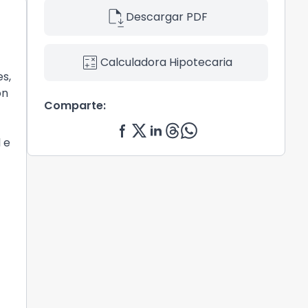
file_save
Descargar PDF
calculate
Calculadora Hipotecaria
es,
on
Comparte:
 e