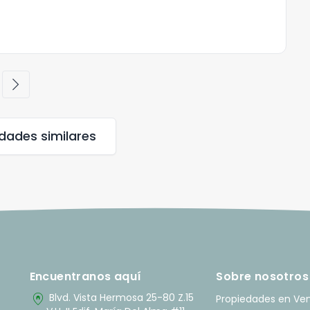
chevron_right
edades
similares
Encuentranos aquí
Sobre nosotros
home_pin
Blvd. Vista Hermosa 25-80 Z.15
Propiedades en Ve