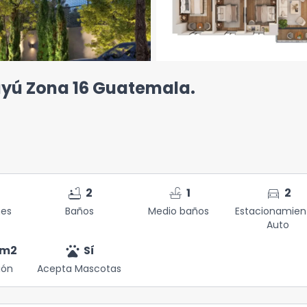
yú Zona 16 Guatemala.
bathtub
faucet
directions_car
2
1
2
nes
Baños
Medio baños
Estacionamien
Auto
pets
m2
Sí
ión
Acepta Mascotas