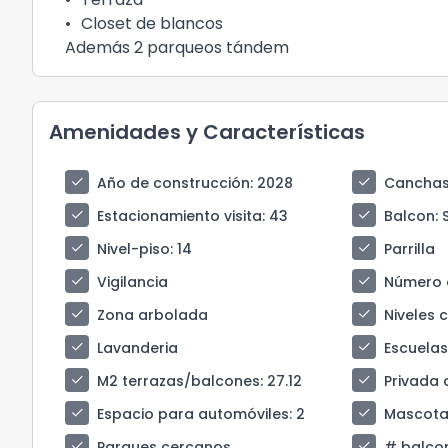
•
Closet de blancos
Además 2 parqueos tándem
Amenidades y Características
check
check
Año de construcción
: 2028
Canchas
check
check
Estacionamiento visita
: 43
Balcon
: 
check
check
Nivel-piso
: 14
Parrilla
check
check
Vigilancia
Número 
check
check
Zona arbolada
Niveles 
check
check
Lavanderia
Escuela
check
check
M2 terrazas/balcones
: 27.12
Privada 
check
check
Espacio para automóviles
: 2
Mascota
check
check
Parques cercanos
# balco