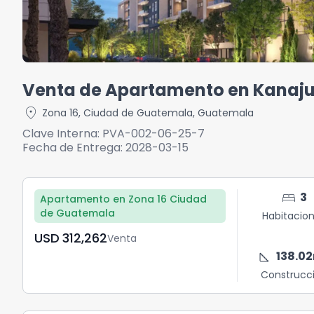
Venta de Apartamento en Kanaju
location_on
Zona 16
,
Ciudad de Guatemala
,
Guatemala
Clave Interna:
PVA-002-06-25-7
Fecha de Entrega:
2028-03-15
bed
3
Apartamento en Zona 16 Ciudad
de Guatemala
Habitacio
USD	312,262
Venta
square_foot
138.02
Construcc