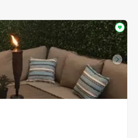
R
A
Zo