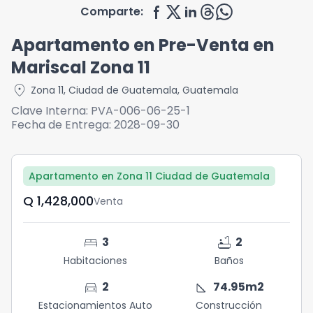
Comparte:
Apartamento en Pre-Venta en
Mariscal Zona 11
location_on
Zona 11
,
Ciudad de Guatemala
,
Guatemala
Clave Interna:
PVA-006-06-25-1
Fecha de Entrega:
2028-09-30
Apartamento en Zona 11 Ciudad de Guatemala
Q	1,428,000
Venta
bed
bathtub
3
2
Habitaciones
Baños
directions_car
square_foot
2
74.95
m2
Estacionamientos Auto
Construcción