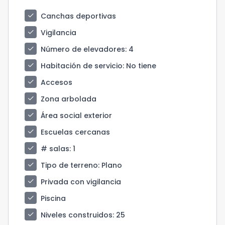
check
Canchas deportivas
check
Vigilancia
check
Número de elevadores
: 4
check
Habitación de servicio
: No tiene
check
Accesos
check
Zona arbolada
check
Área social exterior
check
Escuelas cercanas
check
# salas
: 1
check
Tipo de terreno
: Plano
check
Privada con vigilancia
check
Piscina
check
Niveles construidos
: 25