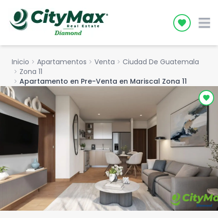
Icon desc
Inicio
chevron_right
Apartamentos
chevron_right
Venta
chevron_right
Ciudad De Guatemala
chevron_right
Zona 11
chevron_right
Apartamento en Pre-Venta en Mariscal Zona 11