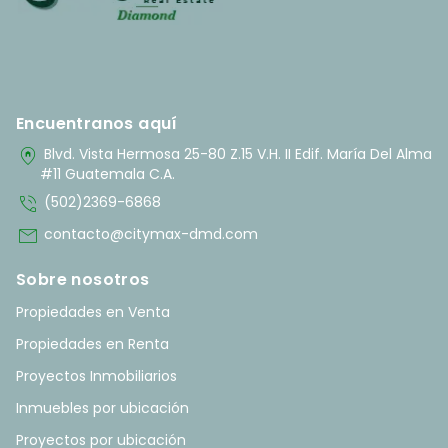
Encuentranos aquí
home_pin
Blvd. Vista Hermosa 25-80 Z.15 V.H. II Edif. María Del Alma
#11 Guatemala C.A.
phone_in_talk
(502)2369-6868
mail
contacto@citymax-dmd.com
Sobre nosotros
Propiedades en Venta
Propiedades en Renta
Proyectos Inmobiliarios
Inmuebles por ubicación
Proyectos por ubicación