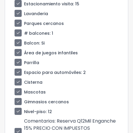
check
Estacionamiento visita
: 15
check
Lavanderia
check
Parques cercanos
check
# balcones
: 1
check
Balcon
: Si
check
Área de juegos infantiles
check
Parrilla
check
Espacio para automóviles
: 2
check
Cisterna
check
Mascotas
check
Gimnasios cercanos
check
Nivel-piso
: 12
Comentarios
: Reserva Q12Mil Enganche
15% PRECIO CON IMPUESTOS
check