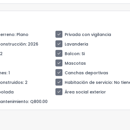
check
terreno
: Plano
Privada con vigilancia
check
construcción
: 2026
Lavanderia
check
 2
Balcon
: Si
check
Mascotas
check
nes
: 1
Canchas deportivas
check
construidos
: 2
Habitación de servicio
: No tien
check
bolada
Área social exterior
antenimiento
: Q800.00