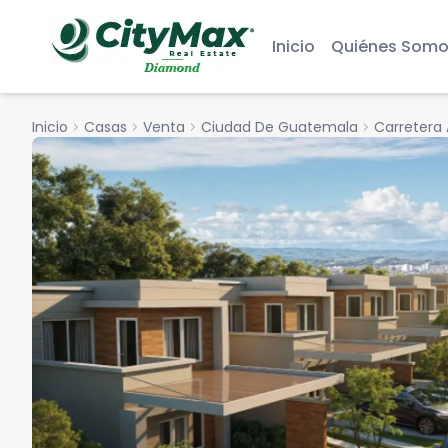
Inicio
Quiénes Somo
Inicio
chevron_right
Casas
chevron_right
Venta
chevron_right
Ciudad De Guatemala
chevron_right
Carretera 