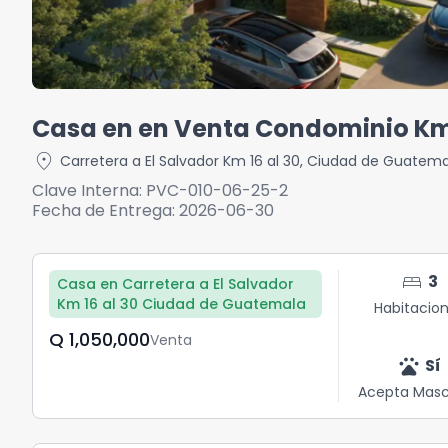
Casa en en Venta Condominio Km
location_on
Carretera a El Salvador Km 16 al 30
,
Ciudad de Guatema
Clave Interna:
PVC-010-06-25-2
Fecha de Entrega:
2026-06-30
bed
3
Casa en Carretera a El Salvador
Km 16 al 30 Ciudad de Guatemala
Habitacio
Q	1,050,000
Venta
pets
Sí
Acepta Masc