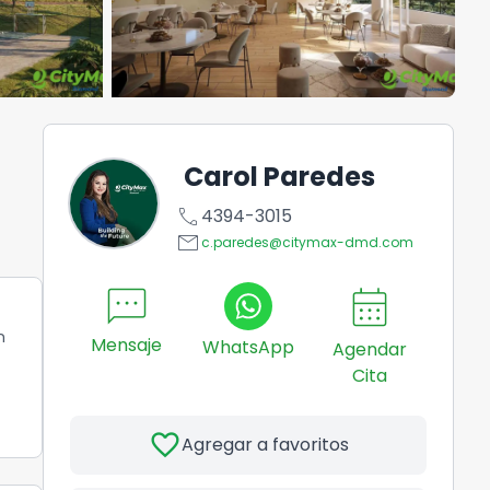
Carol Paredes
call
4394-3015
email
c.paredes@citymax-dmd.com
sms
calendar_month
n
Mensaje
WhatsApp
Agendar
Cita
favorite
Agregar a favoritos