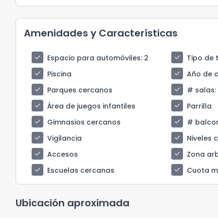
Amenidades y Características
check
check
Espacio para automóviles
: 2
Tipo de 
check
check
Piscina
Año de 
check
check
Parques cercanos
# salas
:
check
check
Área de juegos infantiles
Parrilla
check
check
Gimnasios cercanos
# balco
check
check
Vigilancia
Niveles 
check
check
Accesos
Zona ar
check
check
Escuelas cercanas
Cuota m
Ubicación aproximada