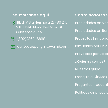
Encuentranos aquí
Sobre nosotros
home_pin
Blvd. Vista Hermosa 25-80 Z.15
Propiedades en Ve
V.H. II Edif. María Del Alma #11
Propiedades en Re
Guatemala C.A.
phone_in_talk
Proyectos Inmobilia
(502)2369-6868
mail
Inmuebles por ubic
contacto@citymax-dmd.com
Proyectos por ubic
¿Quiénes somos?
Nuestro Equipo
Franquicia CityMax
Preguntas frecuen
Políticas de privac