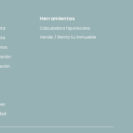
Herramientas
nta
Calculadora hipotecaria
Vende / Renta tu inmueble
nta
rios
ación
ación
tes
idad