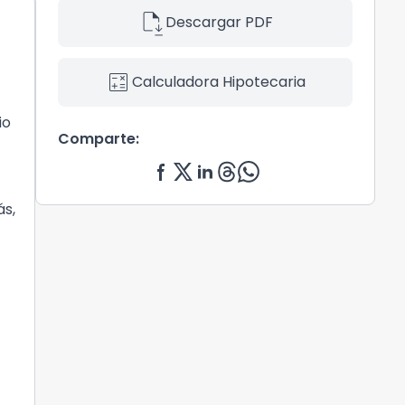
file_save
Descargar PDF
calculate
Calculadora Hipotecaria
io
Comparte:
ás,