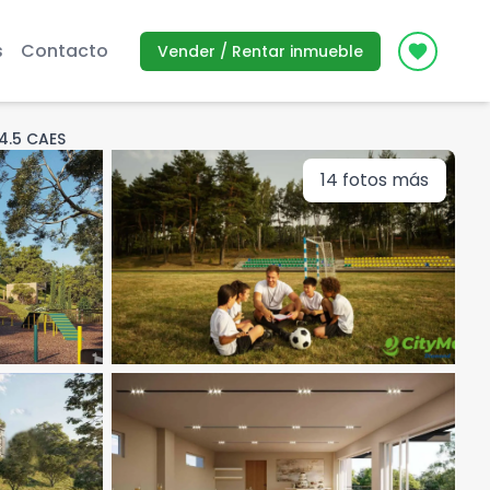
s
Contacto
Vender / Rentar inmueble
Icon des
4.5 CAES
14
fotos más