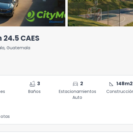
 24.5 CAES
la
,
Guatemala
bathtub
directions_car
square_foot
3
2
148
m2
nes
Baños
Estacionamientos
Construcció
Auto
otas