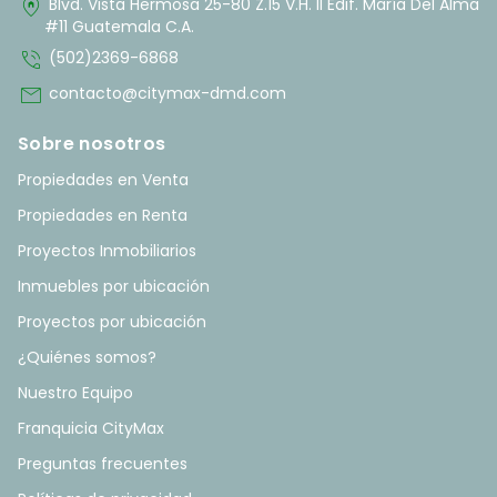
home_pin
Blvd. Vista Hermosa 25-80 Z.15 V.H. II Edif. María Del Alma
#11 Guatemala C.A.
phone_in_talk
(502)2369-6868
mail
contacto@citymax-dmd.com
Sobre nosotros
Propiedades en Venta
Propiedades en Renta
Proyectos Inmobiliarios
Inmuebles por ubicación
Proyectos por ubicación
¿Quiénes somos?
Nuestro Equipo
Franquicia CityMax
Preguntas frecuentes