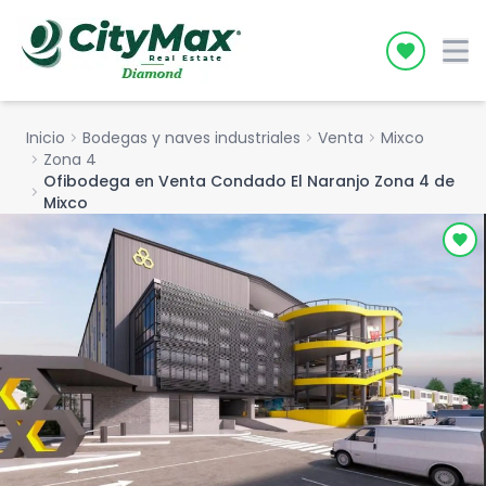
Icon desc
Inicio
chevron_right
Bodegas y naves industriales
chevron_right
Venta
chevron_right
Mixco
chevron_right
Zona 4
Ofibodega en Venta Condado El Naranjo Zona 4 de
chevron_right
Mixco