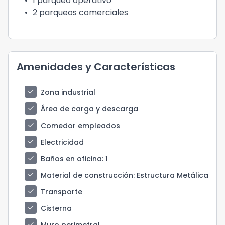
•
1 parqueo operativo
•
2 parqueos comerciales
Amenidades y Características
check
Zona industrial
check
Área de carga y descarga
check
Comedor empleados
check
Electricidad
check
Baños en oficina
: 1
check
Material de construcción
: Estructura Metálica
check
Transporte
check
Cisterna
check
Muro perimetral