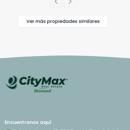
chevron_left
chevron_right
Ver más propiedades
similares
Encuentranos aquí