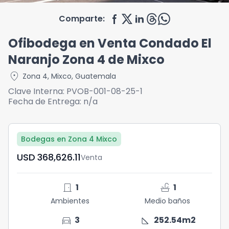
Comparte:
Ofibodega en Venta Condado El
Naranjo Zona 4 de Mixco
location_on
Zona 4
,
Mixco
,
Guatemala
Clave Interna:
PVOB-001-08-25-1
Fecha de Entrega:
n/a
Bodegas en Zona 4 Mixco
USD	368,626.11
Venta
door_front
faucet
1
1
Ambientes
Medio baños
directions_car
square_foot
3
252.54
m2