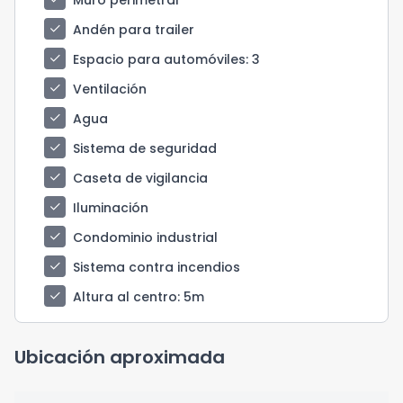
check
Andén para trailer
check
Espacio para automóviles
: 3
check
Ventilación
check
Agua
check
Sistema de seguridad
check
Caseta de vigilancia
check
Iluminación
check
Condominio industrial
check
Sistema contra incendios
check
Altura al centro
: 5m
Ubicación aproximada