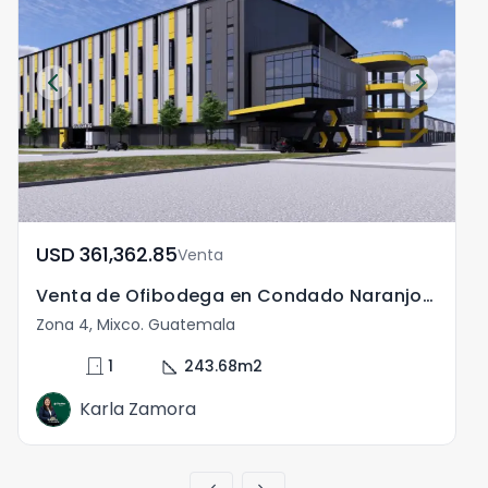
USD	361,362.85
Venta
Venta de Ofibodega en Condado Naranjo Zona 4 de Mixco
Zona 4, Mixco. Guatemala
door_front
square_foot
1
243.68
m2
Karla Zamora