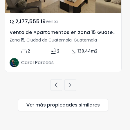
Q	2,177,555.19
Venta
Venta de Apartamentos en zona 15 Guatemala
Zona 15, Ciudad de Guatemala. Guatemala
Z
bed
bathtub
square_foot
2
2
130.44
m2
Carol Paredes
chevron_left
chevron_right
Ver más propiedades
similares