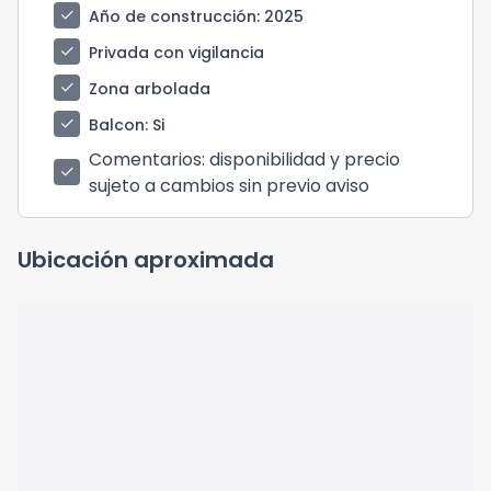
check
Año de construcción
: 2025
check
Privada con vigilancia
check
Zona arbolada
check
Balcon
: Si
Comentarios
: disponibilidad y precio
check
sujeto a cambios sin previo aviso
Ubicación aproximada