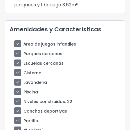
parqueos y 1 bodega 3.62m².
Amenidades y Características
check
Área de juegos infantiles
check
Parques cercanos
check
Escuelas cercanas
check
Cisterna
check
Lavanderia
check
Piscina
check
Niveles construidos
: 22
check
Canchas deportivas
check
Parrilla