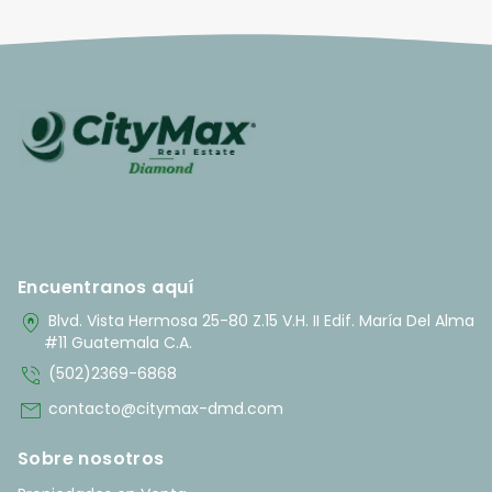
Encuentranos aquí
home_pin
Blvd. Vista Hermosa 25-80 Z.15 V.H. II Edif. María Del Alma
#11 Guatemala C.A.
phone_in_talk
(502)2369-6868
mail
contacto@citymax-dmd.com
Sobre nosotros