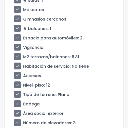
check
# salas
: 1
check
Mascotas
check
Gimnasios cercanos
check
# balcones
: 1
check
Espacio para automóviles
: 2
check
Vigilancia
check
M2 terrazas/balcones
: 6.81
check
Habitación de servicio
: No tiene
check
Accesos
check
Nivel-piso
: 12
check
Tipo de terreno
: Plano
check
Bodega
check
Área social exterior
check
Número de elevadores
: 3