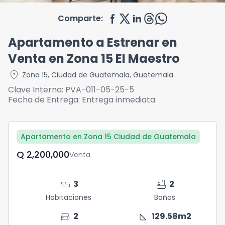
Comparte:
Apartamento a Estrenar en
Venta en Zona 15 El Maestro
location_on
Zona 15
,
Ciudad de Guatemala
,
Guatemala
Clave Interna:
PVA-011-05-25-5
Fecha de Entrega:
Entrega inmediata
Apartamento en Zona 15 Ciudad de Guatemala
Q	2,200,000
Venta
bed
bathtub
3
2
Habitaciones
Baños
directions_car
square_foot
2
129.58
m2