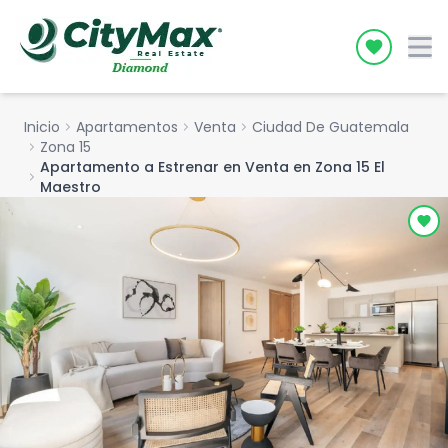
Icon desc
Inicio
chevron_right
Apartamentos
chevron_right
Venta
chevron_right
Ciudad De Guatemala
chevron_right
Zona 15
Apartamento a Estrenar en Venta en Zona 15 El
chevron_right
Maestro