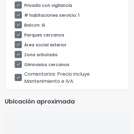
check
Privada con vigilancia
check
# habitaciones servicio
: 1
check
Balcon
: Si
check
Parques cercanos
check
Área social exterior
check
Zona arbolada
check
Gimnasios cercanos
Comentarios
: Precio incluye
check
Mantenimiento e IVA.
Ubicación aproximada