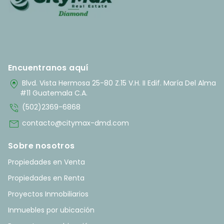
Encuentranos aquí
home_pin
Blvd. Vista Hermosa 25-80 Z.15 V.H. II Edif. María Del Alma
#11 Guatemala C.A.
phone_in_talk
(502)2369-6868
mail
contacto@citymax-dmd.com
Sobre nosotros
Propiedades en Venta
Propiedades en Renta
Proyectos Inmobiliarios
Inmuebles por ubicación