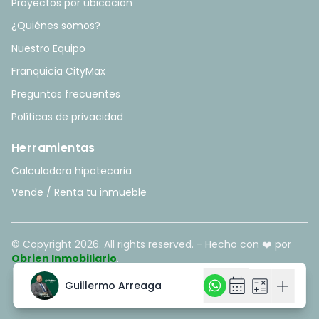
Proyectos por ubicación
¿Quiénes somos?
Nuestro Equipo
Franquicia CityMax
Preguntas frecuentes
Políticas de privacidad
Herramientas
Calculadora hipotecaria
Vende / Renta tu inmueble
© Copyright
2026
. All rights reserved. - Hecho con ❤️ por
Obrien Inmobiliario
.
calendar_month
calendar_month
calculate
calculate
add
add
Guillermo Arreaga
Guillermo Arreaga