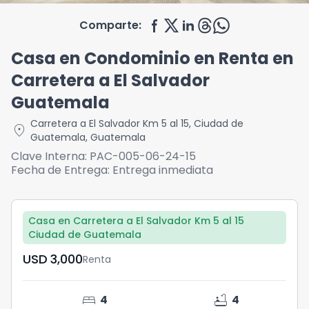
Comparte:
Casa en Condominio en Renta en
Carretera a El Salvador
Guatemala
Carretera a El Salvador Km 5 al 15
,
Ciudad de
location_on
Guatemala
,
Guatemala
Clave Interna:
PAC-005-06-24-15
Fecha de Entrega:
Entrega inmediata
Casa en Carretera a El Salvador Km 5 al 15
Ciudad de Guatemala
USD	3,000
Renta
bed
bathtub
4
4