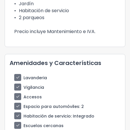
•
Jardín
•
Habitación de servicio
•
2 parqueos
Precio incluye Mantenimiento e IVA.
Amenidades y Características
check
Lavanderia
check
Vigilancia
check
Accesos
check
Espacio para automóviles
: 2
check
Habitación de servicio
: Integrado
check
Escuelas cercanas