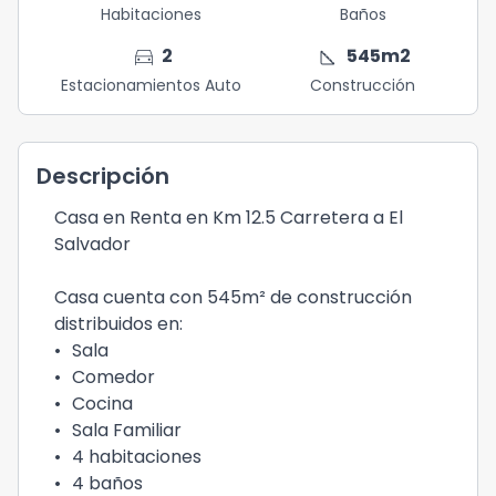
Habitaciones
Baños
directions_car
square_foot
2
545
m2
Estacionamientos Auto
Construcción
Descripción
Casa en Renta en Km 12.5 Carretera a El
Salvador
Casa cuenta con 545m² de construcción
distribuidos en:
•
Sala
•
Comedor
•
Cocina
•
Sala Familiar
•
4 habitaciones
•
4 baños