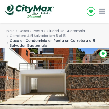
Icon desc
Inicio
chevron_right
Casas
chevron_right
Renta
chevron_right
Ciudad De Guatemala
chevron_right
Carretera A El Salvador Km 5 Al 15
Casa en Condominio en Renta en Carretera a El
chevron_right
Salvador Guatemala