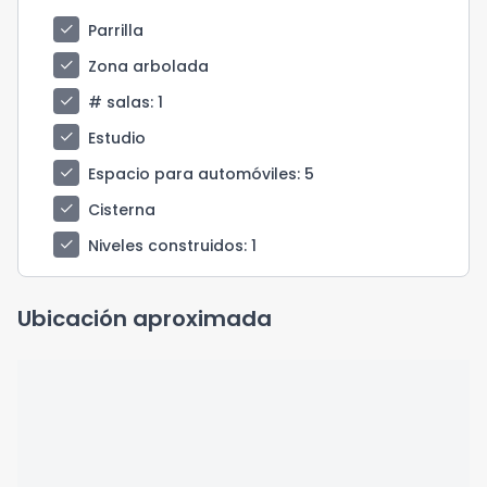
check
Parrilla
check
Zona arbolada
check
# salas
: 1
check
Estudio
check
Espacio para automóviles
: 5
check
Cisterna
check
Niveles construidos
: 1
Ubicación aproximada