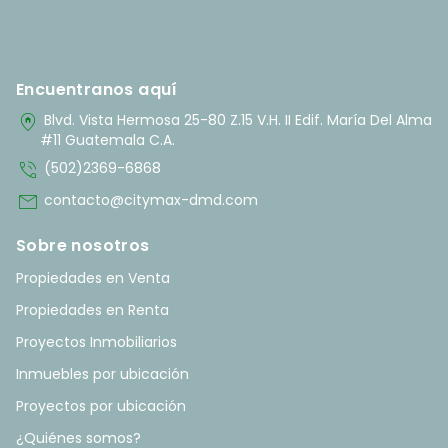
Encuentranos aquí
home_pin
Blvd. Vista Hermosa 25-80 Z.15 V.H. II Edif. María Del Alma
#11 Guatemala C.A.
phone_in_talk
(502)2369-6868
mail
contacto@citymax-dmd.com
Sobre nosotros
Propiedades en Venta
Propiedades en Renta
Proyectos Inmobiliarios
Inmuebles por ubicación
Proyectos por ubicación
¿Quiénes somos?