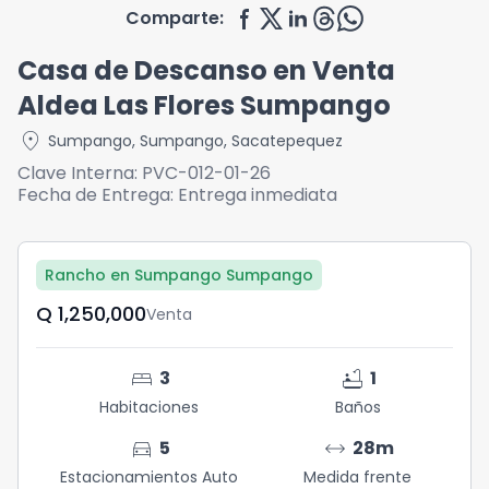
Comparte:
Casa de Descanso en Venta
Aldea Las Flores Sumpango
location_on
Sumpango
,
Sumpango
,
Sacatepequez
Clave Interna:
PVC-012-01-26
Fecha de Entrega:
Entrega inmediata
Rancho en Sumpango Sumpango
Q	1,250,000
Venta
bed
bathtub
3
1
Habitaciones
Baños
directions_car
arrow_range
5
28
m
Estacionamientos Auto
Medida frente