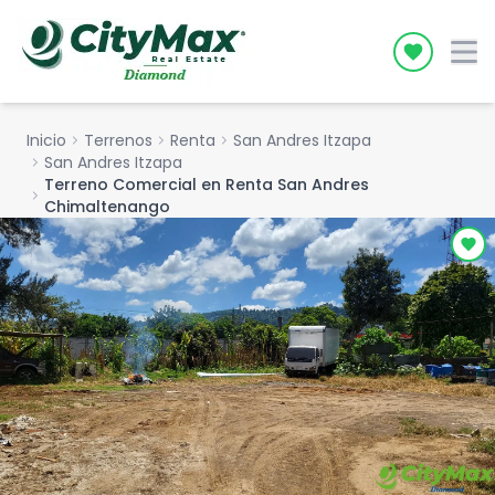
Icon desc
Inicio
chevron_right
Terrenos
chevron_right
Renta
chevron_right
San Andres Itzapa
chevron_right
San Andres Itzapa
Terreno Comercial en Renta San Andres
chevron_right
Chimaltenango