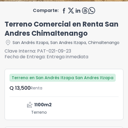
Comparte:
Terreno Comercial en Renta San
Andres Chimaltenango
location_on
San Andrés Itzapa
,
San Andres Itzapa
,
Chimaltenango
Clave Interna:
PAT-021-09-23
Fecha de Entrega:
Entrega inmediata
Terreno en San Andrés Itzapa San Andres Itzapa
Q	13,500
Renta
landslide
1100
m2
Terreno