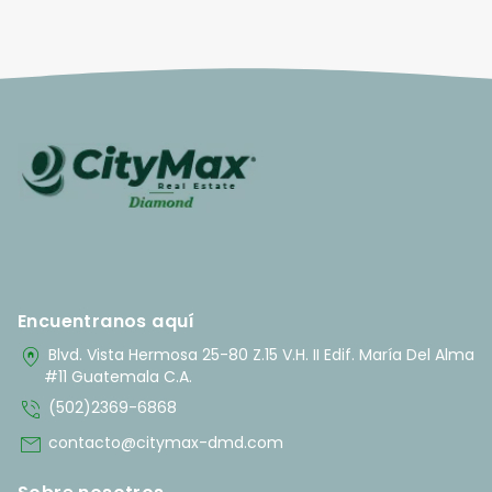
Encuentranos aquí
home_pin
Blvd. Vista Hermosa 25-80 Z.15 V.H. II Edif. María Del Alma
#11 Guatemala C.A.
phone_in_talk
(502)2369-6868
mail
contacto@citymax-dmd.com