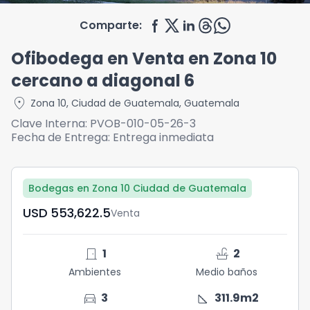
Comparte:
Ofibodega en Venta en Zona 10
cercano a diagonal 6
location_on
Zona 10
,
Ciudad de Guatemala
,
Guatemala
Clave Interna:
PVOB-010-05-26-3
Fecha de Entrega:
Entrega inmediata
Bodegas en Zona 10 Ciudad de Guatemala
USD	553,622.5
Venta
door_front
faucet
1
2
Ambientes
Medio baños
directions_car
square_foot
3
311.9
m2