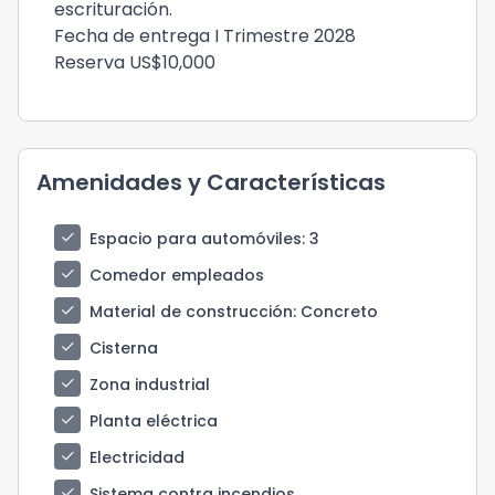
escrituración.
Fecha de entrega I Trimestre 2028
Reserva US$10,000
Amenidades y Características
check
Espacio para automóviles
: 3
check
Comedor empleados
check
Material de construcción
: Concreto
check
Cisterna
check
Zona industrial
check
Planta eléctrica
check
Electricidad
check
Sistema contra incendios