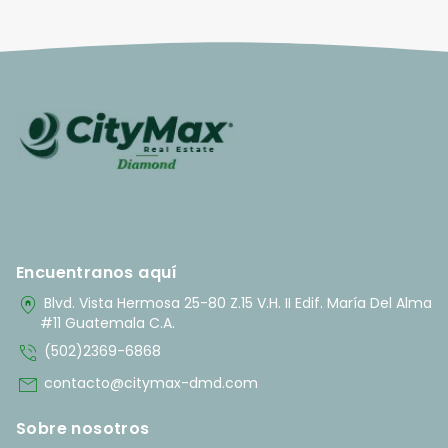
Encuentranos aquí
home_pin
Blvd. Vista Hermosa 25-80 Z.15 V.H. II Edif. María Del Alma
#11 Guatemala C.A.
phone_in_talk
(502)2369-6868
mail
contacto@citymax-dmd.com
Sobre nosotros