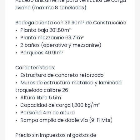
Acceso únicamente para vehículos de carga
liviana (máximo 8 toneladas)
Bodega cuenta con 311.90m² de Construcción
•
Planta baja 201.80m²
•
Planta mezzanine 63.71m²
•
2 baños (operativo y mezzanine)
•
Parqueos 46.91m²
Características:
•
Estructura de concreto reforzado
•
Muros de estructura metálica y laminada
troquelada calibre 26
•
Altura libre 5.5m
•
Capacidad de carga 1,200 kg/m²
•
Persiana 4m de altura
•
Rampa amplia de doble vía (9-11 Mts)
Precio sin impuestos ni gastos de