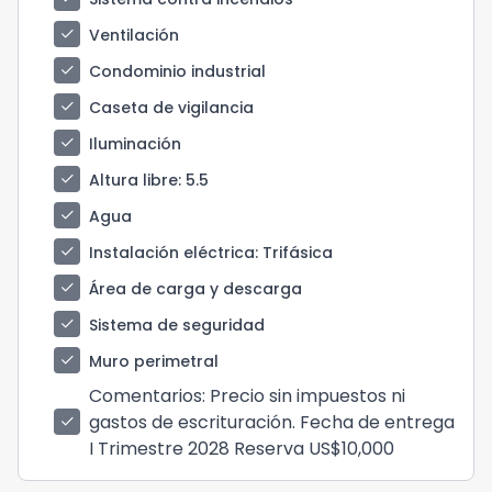
check
Ventilación
check
Condominio industrial
check
Caseta de vigilancia
check
Iluminación
check
Altura libre
: 5.5
check
Agua
check
Instalación eléctrica
: Trifásica
check
Área de carga y descarga
check
Sistema de seguridad
check
Muro perimetral
Comentarios
: Precio sin impuestos ni
gastos de escrituración. Fecha de entrega
check
I Trimestre 2028 Reserva US$10,000