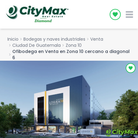
Icon desc
Inicio
chevron_right
Bodegas y naves industriales
chevron_right
Venta
chevron_right
Ciudad De Guatemala
chevron_right
Zona 10
Ofibodega en Venta en Zona 10 cercano a diagonal
chevron_right
6