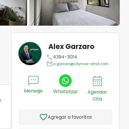
Alex Garzaro
call
4394-3014
email
a.garzaro@citymax-dmd.com
sms
calendar_month
Mensaje
WhatsApp
Agendar
Cita
n
favorite
Agregar a favoritos