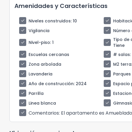
Amenidades y Características
check
check
Niveles construidos
: 10
Habitaci
check
check
Vigilancia
Número 
Tipo de 
check
check
Nivel-piso
: 1
Tiene
check
check
Escuelas cercanas
# salas
:
check
check
Zona arbolada
M2 terr
check
check
Lavanderia
Parques
check
check
Año de construcción
: 2024
Espacio 
check
check
Parrilla
Estacion
check
check
Linea blanca
Gimnasi
Comentarios
: El apartamento es Amueblado
check