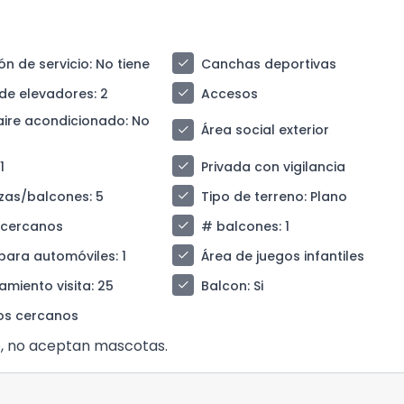
check
ón de servicio
: No tiene
Canchas deportivas
check
de elevadores
: 2
Accesos
aire acondicionado
: No
check
Área social exterior
check
 1
Privada con vigilancia
check
azas/balcones
: 5
Tipo de terreno
: Plano
check
 cercanos
# balcones
: 1
check
para automóviles
: 1
Área de juegos infantiles
check
amiento visita
: 25
Balcon
: Si
os cercanos
, no aceptan mascotas.