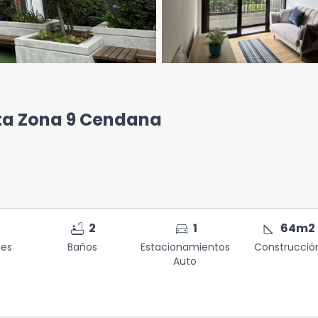
a Zona 9 Cendana
bathtub
directions_car
square_foot
2
1
64
m2
nes
Baños
Estacionamientos
Construcció
Auto