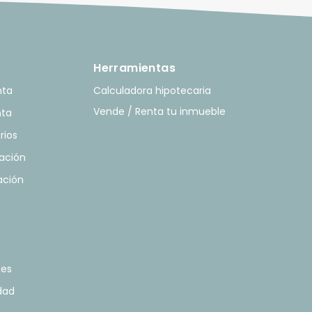
Herramientas
nta
Calculadora hipotecaria
Vende / Renta tu inmueble
nta
rios
ación
ación
tes
idad