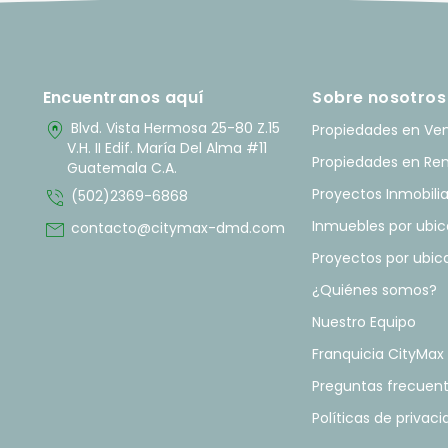
Encuentranos aquí
Sobre nosotros
home_pin
Blvd. Vista Hermosa 25-80 Z.15
Propiedades en Ve
V.H. II Edif. María Del Alma #11
Propiedades en Re
Guatemala C.A.
phone_in_talk
Proyectos Inmobilia
(502)2369-6868
mail
Inmuebles por ubic
contacto@citymax-dmd.com
Proyectos por ubic
¿Quiénes somos?
Nuestro Equipo
Franquicia CityMax
Preguntas frecuen
Políticas de privac