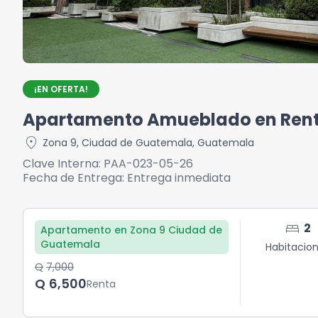
¡EN OFERTA!
Apartamento Amueblado en Rent
location_on
Zona 9
,
Ciudad de Guatemala
,
Guatemala
Clave Interna:
PAA-023-05-26
Fecha de Entrega:
Entrega inmediata
bed
2
Apartamento en Zona 9 Ciudad de
Guatemala
Habitacio
Q	7,000
Q	6,500
Renta