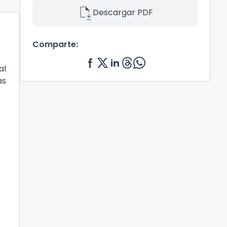
file_save
Descargar PDF
Comparte:
al
as