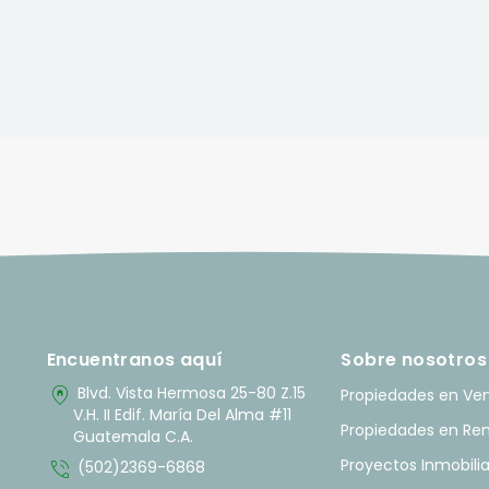
Encuentranos aquí
Sobre nosotros
home_pin
Blvd. Vista Hermosa 25-80 Z.15
Propiedades en Ve
V.H. II Edif. María Del Alma #11
Propiedades en Re
Guatemala C.A.
phone_in_talk
Proyectos Inmobilia
(502)2369-6868