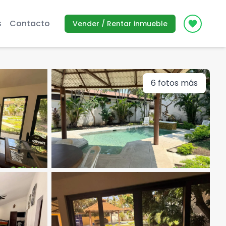
s
Contacto
Vender / Rentar inmueble
Icon des
6
fotos más