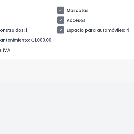
check
Mascotas
check
Accesos
check
construidos
: 1
Espacio para automóviles
: 4
antenimiento
: Q1,000.00
e IVA