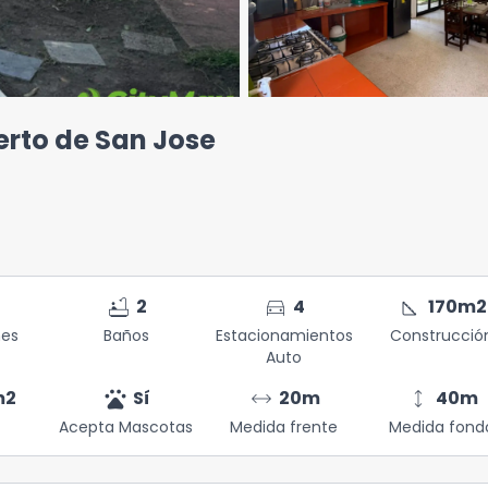
rto de San Jose
bathtub
directions_car
square_foot
2
4
170
m2
nes
Baños
Estacionamientos
Construcció
Auto
pets
arrow_range
height
m2
Sí
20
m
40
m
Acepta Mascotas
Medida frente
Medida fond