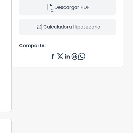
file_save
Descargar PDF
calculate
Calculadora Hipotecaria
Comparte: