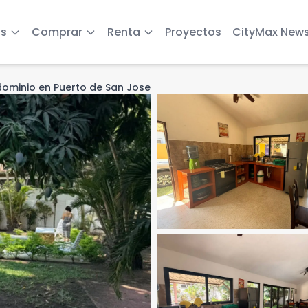
s
Comprar
Renta
Proyectos
CityMax New
ominio en Puerto de San Jose