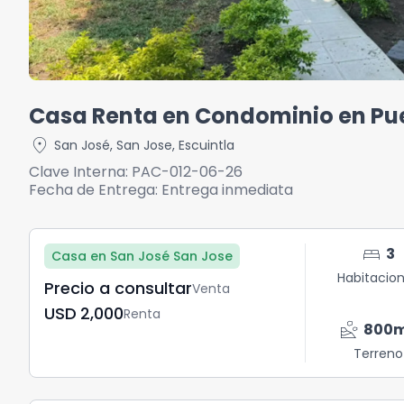
Casa Renta en Condominio en Pue
location_on
San José
,
San Jose
,
Escuintla
Clave Interna:
PAC-012-06-26
Fecha de Entrega:
Entrega inmediata
bed
3
Casa en San José San Jose
Habitacio
Precio a consultar
Venta
USD	2,000
Renta
landslide
800
Terreno