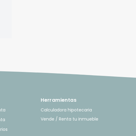
Herramientas
nta
Calculadora hipotecaria
Vende / Renta tu inmueble
nta
rios