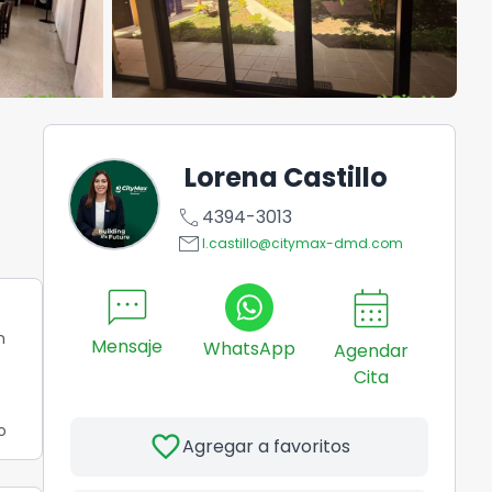
Lorena Castillo
call
4394-3013
email
l.castillo@citymax-dmd.com
sms
calendar_month
n
Mensaje
WhatsApp
Agendar
Cita
o
favorite
Agregar a favoritos