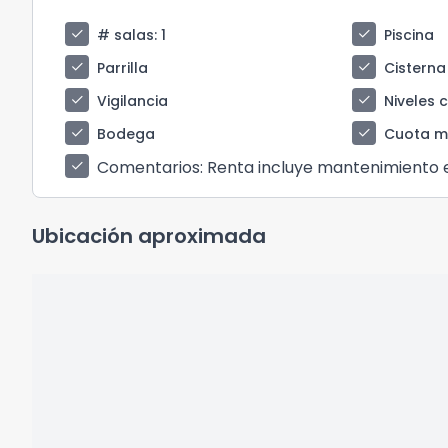
check
check
# salas
: 1
Piscina
check
check
Parrilla
Cisterna
check
check
Vigilancia
Niveles 
check
check
Bodega
Cuota m
Comentarios
: Renta incluye mantenimiento 
check
Ubicación aproximada