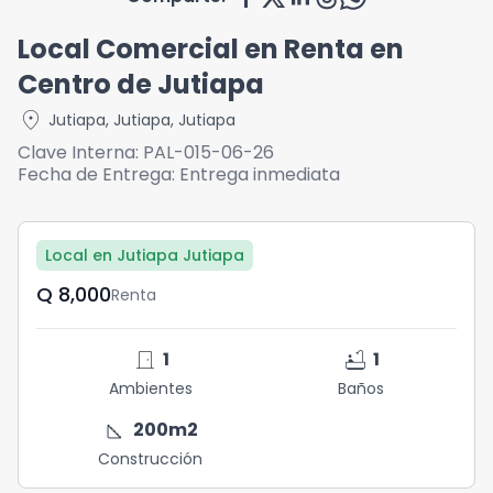
Local Comercial en Renta en
Centro de Jutiapa
location_on
Jutiapa
,
Jutiapa
,
Jutiapa
Clave Interna:
PAL-015-06-26
Fecha de Entrega:
Entrega inmediata
Local en Jutiapa Jutiapa
Q	8,000
Renta
door_front
bathtub
1
1
Ambientes
Baños
square_foot
200
m2
Construcción