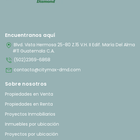
Encuentranos aquí
home_pin
Blvd. Vista Hermosa 25-80 Z.15 V.H. II Edif. María Del Alma
#11 Guatemala C.A.
phone_in_talk
(502)2369-6868
mail
contacto@citymax-dmd.com
Sobre nosotros
Propiedades en Venta
Propiedades en Renta
Proyectos Inmobiliarios
Inmuebles por ubicación
Proyectos por ubicación