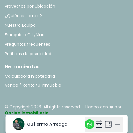
Proyectos por ubicación
¿Quiénes somos?
Nuestro Equipo
Franquicia CityMax
Preguntas frecuentes
Políticas de privacidad
Herramientas
Calculadora hipotecaria
Vende / Renta tu inmueble
© Copyright
2026
. All rights reserved. - Hecho con ❤️ por
Obrien Inmobiliario
.
calendar_month
calendar_month
calculate
calculate
add
add
Guillermo Arreaga
Guillermo Arreaga