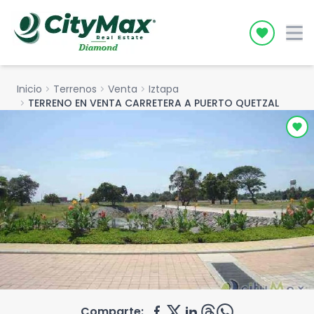
Icon desc
Inicio
chevron_right
Terrenos
chevron_right
Venta
chevron_right
Iztapa
chevron_right
TERRENO EN VENTA CARRETERA A PUERTO QUETZAL
Comparte: