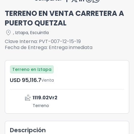
TERRENO EN VENTA CARRETERA A
PUERTO QUETZAL
location_on
,
Iztapa
,
Escuintla
Clave Interna:
PVT-007-12-15-19
Fecha de Entrega:
Entrega inmediata
Terreno en Iztapa
USD	95,116.7
Venta
landslide
1119.02
Vr2
Terreno
Descripción