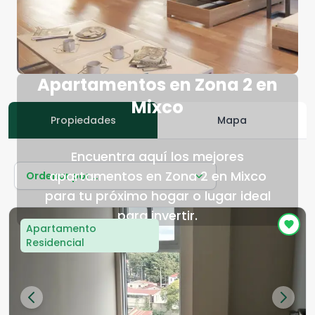
Apartamentos en Zona 2 en
Mixco
Propiedades
Mapa
Encuentra aquí los mejores
apartamentos en Zona 2 en Mixco
Ordenar por...
para tu próximo hogar o lugar ideal
para invertir.
Apartamento
Residencial