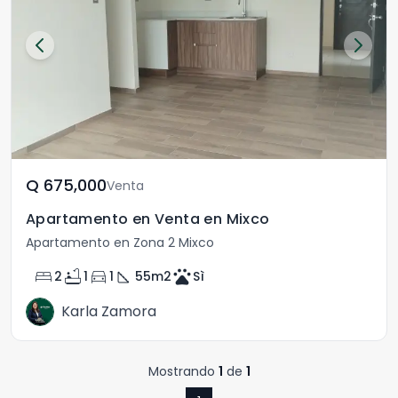
Q	675,000
Venta
Apartamento en Venta en Mixco
Apartamento en Zona 2 Mixco
bed
bathtub
directions_car
square_foot
pets
2
1
1
55
m2
Sì
Karla Zamora
Mostrando
1
de
1