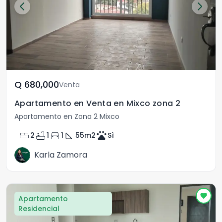
Q	680,000
Venta
Apartamento en Venta en Mixco zona 2
Apartamento en Zona 2 Mixco
bed
bathtub
directions_car
square_foot
pets
2
1
1
55
m2
Sì
Karla Zamora
Apartamento
Residencial