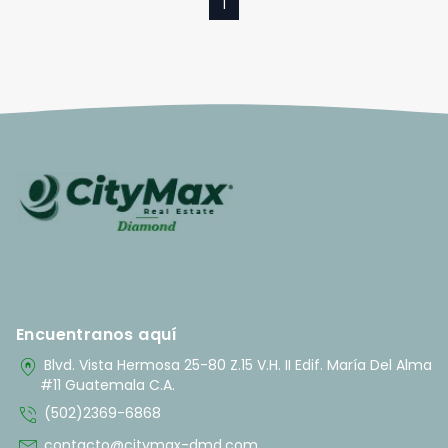
1
Encuentranos aquí
home_pin
Blvd. Vista Hermosa 25-80 Z.15 V.H. II Edif. María Del Alma
#11 Guatemala C.A.
phone_in_talk
(502)2369-6868
mail
contacto@citymax-dmd.com