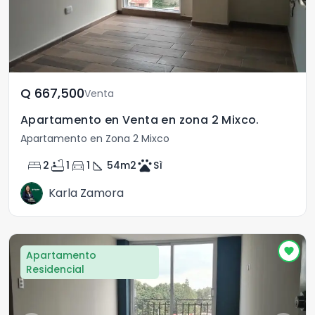
Q	667,500
Venta
Apartamento en Venta en zona 2 Mixco.
Apartamento en Zona 2 Mixco
bed
bathtub
directions_car
square_foot
pets
2
1
1
54
m2
Sì
Karla Zamora
Apartamento
Residencial