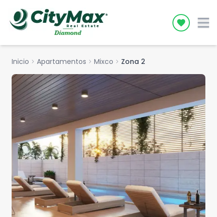
Icon desc
Inicio
chevron_right
Apartamentos
chevron_right
Mixco
chevron_right
Zona 2