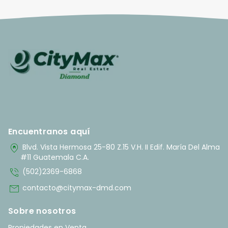
Encuentranos aquí
home_pin
Blvd. Vista Hermosa 25-80 Z.15 V.H. II Edif. María Del Alma
#11 Guatemala C.A.
phone_in_talk
(502)2369-6868
mail
contacto@citymax-dmd.com
Sobre nosotros
Propiedades en Venta