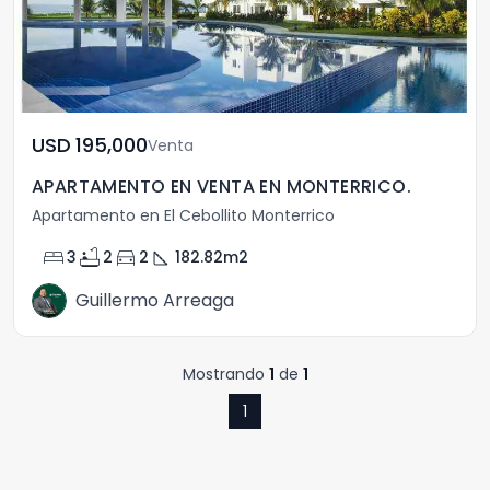
USD	195,000
Venta
APARTAMENTO EN VENTA EN MONTERRICO.
Apartamento en El Cebollito Monterrico
bed
bathtub
directions_car
square_foot
3
2
2
182.82
m2
Guillermo Arreaga
Mostrando
1
de
1
1