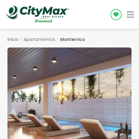
Icon desc
Inicio
chevron_right
Apartamentos
chevron_right
Monterrico