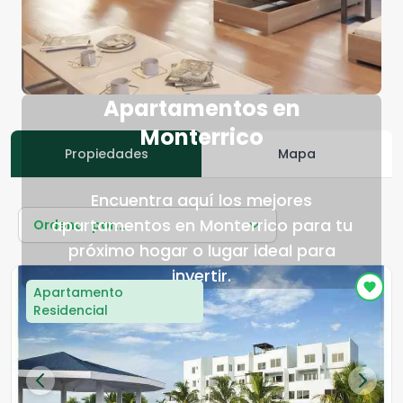
Apartamentos en
Monterrico
Propiedades
Mapa
Encuentra aquí los mejores
apartamentos en Monterrico para tu
Ordenar por...
próximo hogar o lugar ideal para
invertir.
Apartamento
Residencial