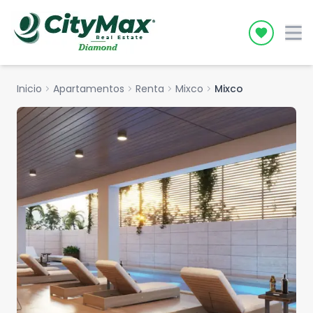
Icon desc
Inicio
chevron_right
Apartamentos
chevron_right
Renta
chevron_right
Mixco
chevron_right
Mixco