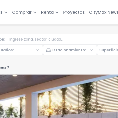
s
Comprar
Renta
Proyectos
CityMax New
on
:
b
expand_more
directions_car
expand_more
Baños
:
Estacionamiento
:
Superfici
ona 7