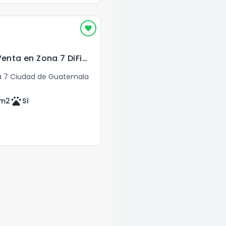
Apartamento en Venta en Zona 7 DiFiori
 7 Ciudad de Guatemala
pets
m2
Sì