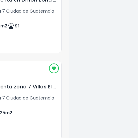
 7 Ciudad de Guatemala
pets
0
m2
Sì
Apartamento en venta zona 7 Villas El Pedregal
 7 Ciudad de Guatemala
.25
m2