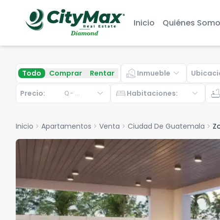
Inicio
Quiénes Somo
real_estate_agent
expand_more
Todo
Comprar
Rentar
Inmueble
Ubicaci
expand_more
bed
expand_more
bathtu
Precio:
Habitaciones
:
Q
-
...
Inicio
chevron_right
Apartamentos
chevron_right
Venta
chevron_right
Ciudad De Guatemala
chevron_right
Z