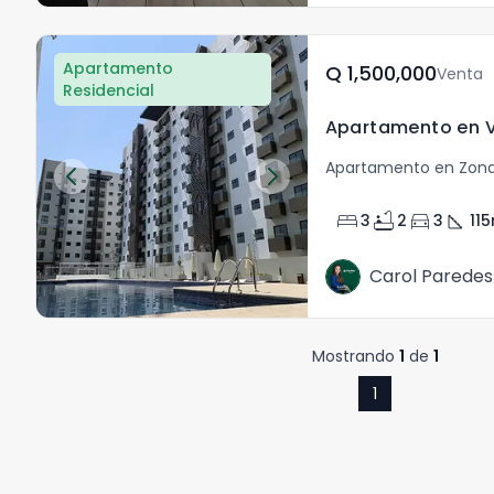
Apartamento
Q	1,500,000
Venta
Residencial
Apartamento en Zona
bed
bathtub
directions_car
square_foot
3
2
3
115
Carol Paredes
Mostrando
1
de
1
1