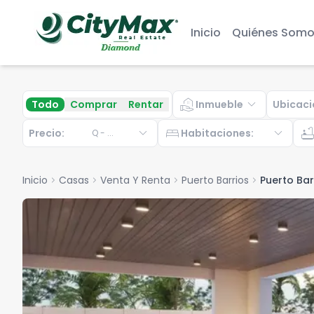
Inicio
Quiénes Somo
real_estate_agent
expand_more
Todo
Comprar
Rentar
Inmueble
Ubicaci
expand_more
bed
expand_more
bathtu
Precio:
Habitaciones
:
Q
-
...
Inicio
chevron_right
Casas
chevron_right
Venta Y Renta
chevron_right
Puerto Barrios
chevron_right
Puerto Bar