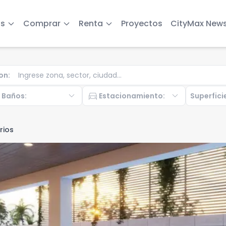
s
Comprar
Renta
Proyectos
CityMax New
on
:
b
expand_more
directions_car
expand_more
Baños
:
Estacionamiento
:
Superfici
rios