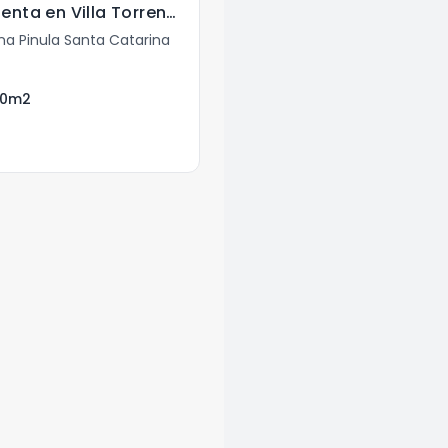
Casa en Venta y Renta en Villa Torrente .
na Pinula Santa Catarina
0
m2