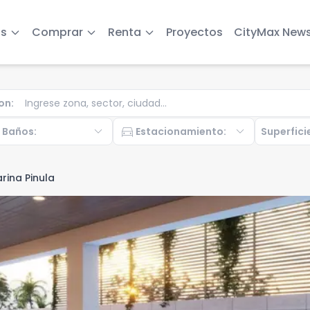
s
Comprar
Renta
Proyectos
CityMax New
on
:
b
expand_more
directions_car
expand_more
Baños
:
Estacionamiento
:
Superfici
rina Pinula