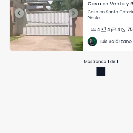
Casa en Santa Catari
Pinula
bed
bathtub
directions_car
square_foot
4
4
4
75
Luis Solórzano
Mostrando
1
de
1
1