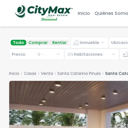
Inicio
Quiénes Somo
real_estate_agent
expand_more
Todo
Comprar
Rentar
Inmueble
Ubicaci
expand_more
bed
expand_more
bathtu
Precio:
Habitaciones
:
Q
-
...
Inicio
chevron_right
Casas
chevron_right
Venta
chevron_right
Santa Catarina Pinula
chevron_right
Santa Cata