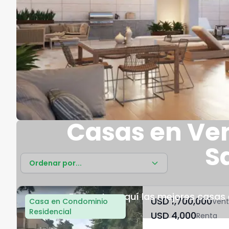
Casas en Ven
S
Ordenar por...
Encuentra aquí las mejores casas 
USD	1,700,000
Casa en Condominio
Ven
Residencial
USD	4,000
Renta