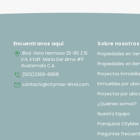
Encuentranos aquí
Sobre nosotros
home_pin
Blvd. Vista Hermosa 25-80 Z.15
Propiedades en Ve
V.H. II Edif. María Del Alma #11
Propiedades en Re
Guatemala C.A.
phone_in_talk
Proyectos Inmobilia
(502)2369-6868
mail
Inmuebles por ubic
contacto@citymax-dmd.com
Proyectos por ubic
¿Quiénes somos?
Nuestro Equipo
Franquicia CityMax
Preguntas frecuen