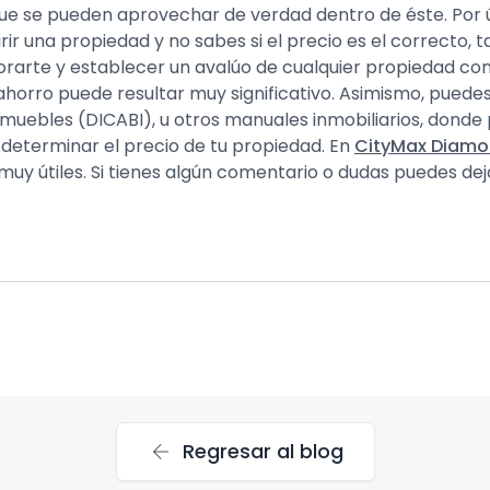
que se pueden aprovechar de verdad dentro de éste. Por úl
uirir una propiedad y no sabes si el precio es el correcto,
orarte y establecer un avalúo de cualquier propiedad con
horro puede resultar muy significativo. Asimismo, puedes 
nmuebles (DICABI), u otros manuales inmobiliarios, donde
determinar el precio de tu propiedad. En
CityMax Diam
 muy útiles. Si tienes algún comentario o dudas puedes d
arrow_back
Regresar al blog