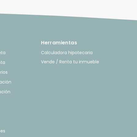
Herramientas
nta
Calculadora hipotecaria
Vende / Renta tu inmueble
nta
rios
ación
ación
tes