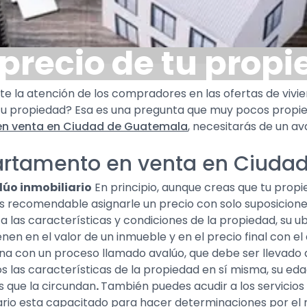
precio de tu prop
la atención de los compradores en las ofertas de viviend
e tu propiedad? Esa es una pregunta que muy pocos propi
n venta en Ciudad de Guatemala
, necesitarás de un av
partamento en venta en Ciud
lúo inmobiliario
En principio, aunque creas que tu propi
es recomendable asignarle un precio con solo suposiciones
a las características y condiciones de la propiedad, su ub
nen en el valor de un inmueble y en el precio final con e
mina con un proceso llamado avalúo, que debe ser llevado
os las características de la propiedad en sí misma, su edad
os que la circundan
.
También puedes acudir a los servicio
liario esta capacitado para hacer determinaciones por e