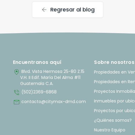
arrow_back
Regresar al blog
Encuentranos aquí
Sobre nosotros
home_pin
Blvd. Vista Hermosa 25-80 Z.15
Propiedades en Ve
V.H. II Edif. María Del Alma #11
Propiedades en Re
Guatemala C.A.
phone_in_talk
Proyectos Inmobilia
(502)2369-6868
mail
Inmuebles por ubic
contacto@citymax-dmd.com
Proyectos por ubic
¿Quiénes somos?
Nuestro Equipo