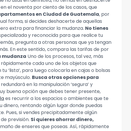
ue no usas en definitiva, no temas en deshacerte
 en el noventa por ciento de los casos, que
apartamentos en Ciudad de Guatemala
, por
igual forma, si decides deshacerte de aquellas
nero extra para financiar la mudanza.
No tienes
specializada y reconocida para que realice tu
Además, pregunta a otras personas que ya tengan
ás. En este sentido, compara las tarifas de por
u mudanza
Uno de los procesos, tal vez, más
r rápidamente cada uno de los objetos que
tu ‘lista’, para luego colocarla en cajas o bolsas
nte mayúsculo.
Busca otras opciones para
redundará en la manipulación ‘segura’ y
 muy buena opción que debes tener presente,
la
es recurrir a los espacios o ambientes que te
tu dinero, rentando algún lugar donde puedas
. Pues, si vendes precipitadamente algún
 de previsión.
Si quieres ahorrar dinero,
tamaño de enseres que poseas. Así, rápidamente