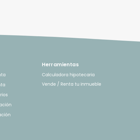
Herramientas
nta
Calculadora hipotecaria
Vende / Renta tu inmueble
nta
rios
ación
ación