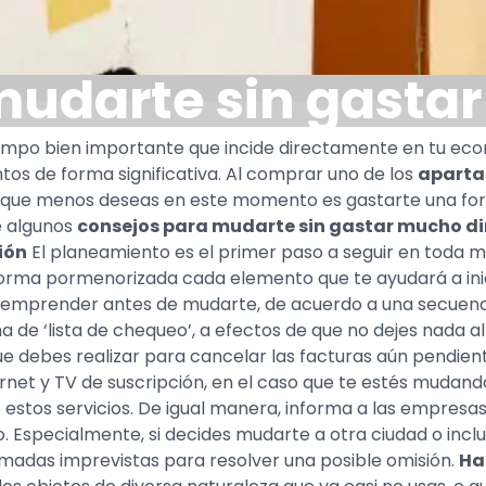
mudarte sin gasta
iempo bien importante que incide directamente en tu eco
tos de forma significativa. Al comprar uno de los
aparta
y lo que menos deseas en este momento es gastarte una fo
e algunos
consejos para mudarte sin gastar mucho di
ión
El planeamiento es el primer paso a seguir en toda 
 forma pormenorizada cada elemento que te ayudará a in
 emprender antes de mudarte, de acuerdo a una secuencia
rma de ‘lista de chequeo’, a efectos de que no dejes nada a
 que debes realizar para cancelar las facturas aún pendien
ernet y TV de suscripción, en el caso que te estés mudand
e estos servicios. De igual manera, informa a las empresa
. Especialmente, si decides mudarte a otra ciudad o inclus
amadas imprevistas para resolver una posible omisión.
Ha