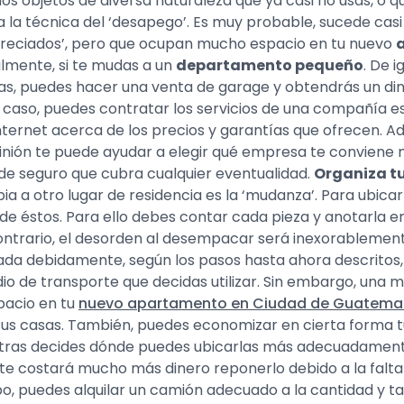
os objetos de diversa naturaleza que ya casi no usas, o q
a la técnica del ‘desapego’. Es muy probable, sucede casi
preciados’, pero que ocupan mucho espacio en tu nuevo
lmente, si te mudas a un
departamento pequeño
. De 
sas, puedes hacer una venta de garage y obtendrás un di
u caso, puedes contratar los servicios de una compañía e
nternet acerca de los precios y garantías que ofrecen. 
pinión te puede ayudar a elegir qué empresa te conviene m
 de seguro que cubra cualquier eventualidad.
Organiza t
a a otro lugar de residencia es la ‘mudanza’. Para ubica
de éstos. Para ello debes contar cada pieza y anotarla en 
ontrario, el desorden al desempacar será inexorableme
a debidamente, según los pasos hasta ahora descritos, 
io de transporte que decidas utilizar. Sin embargo, una
pacio en tu
nuevo apartamento en Ciudad de Guatema
 sus casas. También, puedes economizar en cierta forma 
ntras decides dónde puedes ubicarlas más adecuadamente
 te costará mucho más dinero reponerlo debido a la falta
po, puedes alquilar un camión adecuado a la cantidad y 