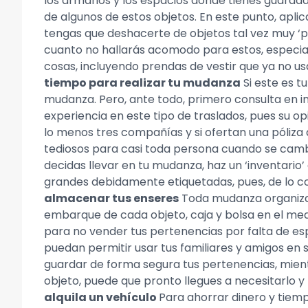
los armarios y los espacios donde tienes guardad
de algunos de estos objetos. En este punto, aplic
tengas que deshacerte de objetos tal vez muy ‘
cuanto no hallarás acomodo para estos, especia
cosas, incluyendo prendas de vestir que ya no u
tiempo para realizar tu mudanza
Si este es t
mudanza. Pero, ante todo, primero consulta en i
experiencia en este tipo de traslados, pues su o
lo menos tres compañías y si ofertan una póliza
tediosos para casi toda persona cuando se cambi
decidas llevar en tu mudanza, haz un ‘inventario’ 
grandes debidamente etiquetadas, pues, de lo c
almacenar tus enseres
Toda mudanza organizad
embarque de cada objeto, caja y bolsa en el med
para no vender tus pertenencias por falta de es
puedan permitir usar tus familiares y amigos en
guardar de forma segura tus pertenencias, mie
objeto, puede que pronto llegues a necesitarlo y
alquila un vehículo
Para ahorrar dinero y tiem