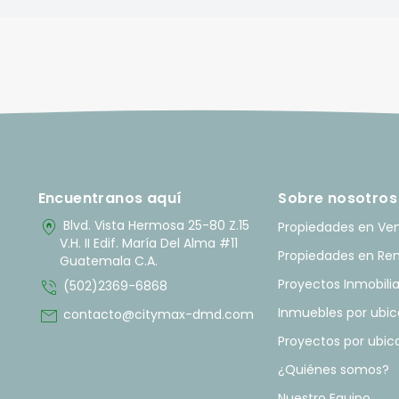
Encuentranos aquí
Sobre nosotros
home_pin
Blvd. Vista Hermosa 25-80 Z.15
Propiedades en Ve
V.H. II Edif. María Del Alma #11
Propiedades en Re
Guatemala C.A.
phone_in_talk
Proyectos Inmobilia
(502)2369-6868
mail
Inmuebles por ubic
contacto@citymax-dmd.com
Proyectos por ubic
¿Quiénes somos?
Nuestro Equipo