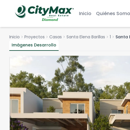
Inicio
Quiénes Somo
Inicio
chevron_right
Proyectos
chevron_right
Casas
chevron_right
Santa Elena Barillas
chevron_right
1
chevron_right
Santa 
Imágenes Desarrollo