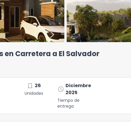
s en Carretera a El Salvador
door_front
26
Diciembre
schedule
2025
Unidades
Tiempo de
entrega