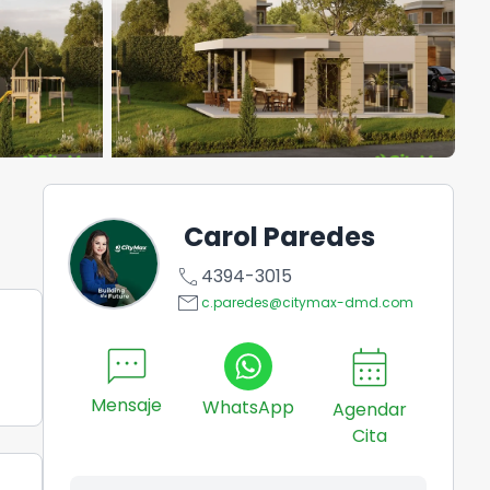
Carol Paredes
call
4394-3015
email
c.paredes@citymax-dmd.com
sms
calendar_month
Mensaje
WhatsApp
Agendar
Cita