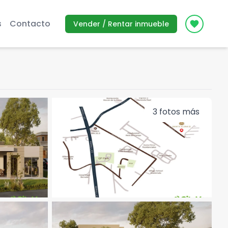
s
Contacto
Vender / Rentar inmueble
Icon des
3
fotos más