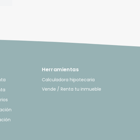
Herramientas
nta
Calculadora hipotecaria
Vende / Renta tu inmueble
nta
rios
ación
ación