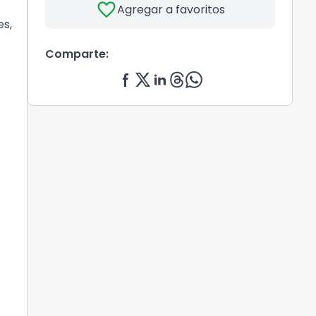
favorite
Agregar a favoritos
es,
Comparte: