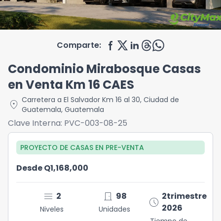
Comparte:
Condominio Mirabosque Casas
en Venta Km 16 CAES
Carretera a El Salvador Km 16 al 30
,
Ciudad de
location_on
Guatemala
,
Guatemala
Clave Interna:
PVC-003-08-25
PROYECTO DE CASAS
EN
PRE-VENTA
Desde Q1,168,000
menu
door_front
2
98
2trimestre
schedule
2026
Niveles
Unidades