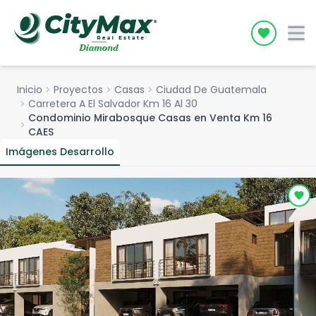
Icon desc
Inicio
chevron_right
Proyectos
chevron_right
Casas
chevron_right
Ciudad De Guatemala
chevron_right
Carretera A El Salvador Km 16 Al 30
Condominio Mirabosque Casas en Venta Km 16
chevron_right
CAES
Imágenes Desarrollo