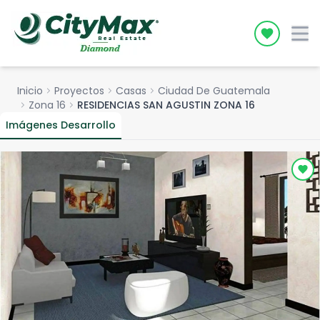
Icon desc
Inicio
chevron_right
Proyectos
chevron_right
Casas
chevron_right
Ciudad De Guatemala
chevron_right
Zona 16
chevron_right
RESIDENCIAS SAN AGUSTIN ZONA 16
Imágenes Desarrollo