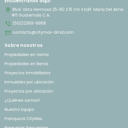
Encuentranos aquí
home_pin
Blvd. Vista Hermosa 25-80 Z.15 V.H. II Edif. María Del Alma
#11 Guatemala C.A.
phone_in_talk
(502)2369-6868
mail
contacto@citymax-dmd.com
Sobre nosotros
Propiedades en Venta
Propiedades en Renta
Proyectos Inmobiliarios
Inmuebles por ubicación
Proyectos por ubicación
¿Quiénes somos?
Nuestro Equipo
Franquicia CityMax
Preguntas frecuentes