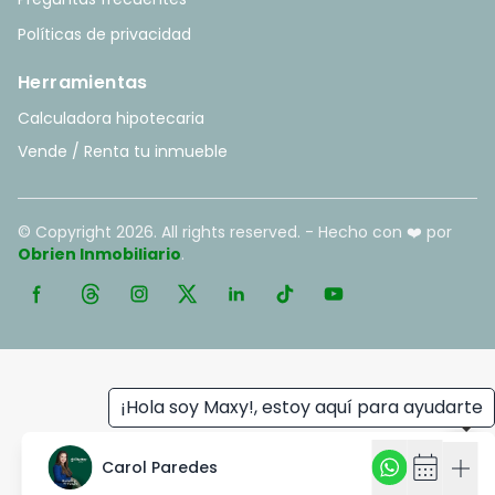
Políticas de privacidad
Herramientas
Calculadora hipotecaria
Vende / Renta tu inmueble
© Copyright
2026
. All rights reserved. - Hecho con ❤️ por
Obrien Inmobiliario
.
¡Hola soy Maxy!, estoy aquí para ayudarte
calendar_month
add
Carol Paredes