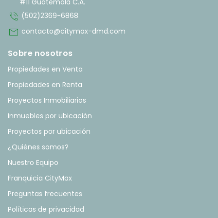
#11 Guatemala C.A.
phone_in_talk
(502)2369-6868
mail
contacto@citymax-dmd.com
Sobre nosotros
Propiedades en Venta
Propiedades en Renta
Proyectos Inmobiliarios
Inmuebles por ubicación
Proyectos por ubicación
¿Quiénes somos?
Nuestro Equipo
Franquicia CityMax
Preguntas frecuentes
Políticas de privacidad