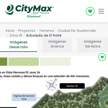
Icon desc
Inicio
chevron_right
Proyectos
chevron_right
Terrenos
chevron_right
Ciudad De Guatemala
chevron_right
Zona 16
chevron_right
Arboleda de El Pulté
Imágenes
Imágenes
Imágenes
Avance
Servicios
Desarrollo