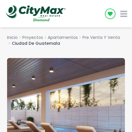
Icon desc
Inicio
chevron_right
Proyectos
chevron_right
Apartamentos
chevron_right
Pre Venta Y Venta
chevron_right
Ciudad De Guatemala