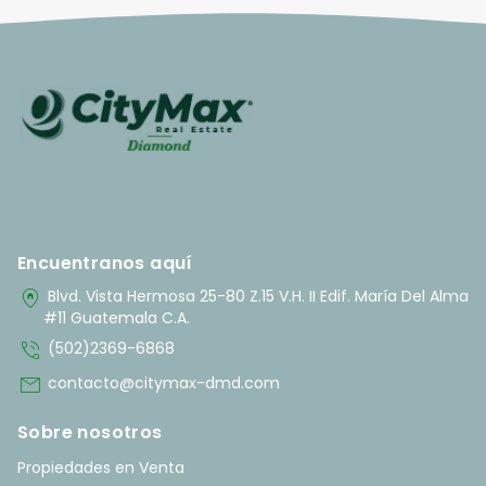
Encuentranos aquí
home_pin
Blvd. Vista Hermosa 25-80 Z.15 V.H. II Edif. María Del Alma
#11 Guatemala C.A.
phone_in_talk
(502)2369-6868
mail
contacto@citymax-dmd.com
Sobre nosotros
Propiedades en Venta