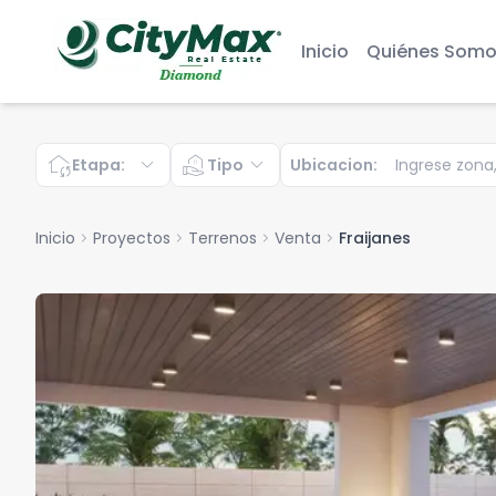
Inicio
Quiénes Somo
wifi_home
expand_more
real_estate_agent
expand_more
Etapa
:
Tipo
Ubicacion
:
Inicio
chevron_right
Proyectos
chevron_right
Terrenos
chevron_right
Venta
chevron_right
Fraijanes