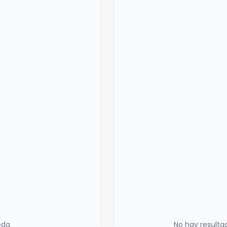
eda
No hay resulta