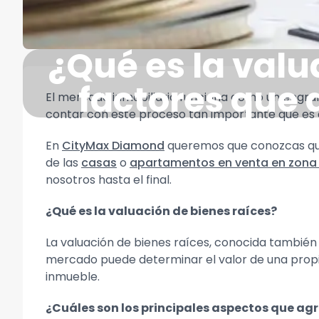
¿Qué es la valu
factores que 
El mercado inmobiliario funciona como un engran
contar con este proceso tan importante que es e
En
CityMax Diamond
queremos que conozcas que 
de las
casas
o
apartamentos en venta en zona 
nosotros hasta el final.
¿Qué es la valuación de bienes raíces?
La valuación de bienes raíces, conocida también
mercado puede determinar el valor de una propi
inmueble.
¿Cuáles son los principales aspectos que ag