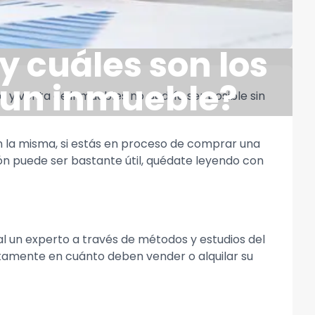
y cuáles son los
e un inmueble?
 y venta de inmuebles no podría ser posible sin
n la misma, si estás en proceso de comprar una
n puede ser bastante útil, quédate leyendo con
l un experto a través de métodos y estudios del
tamente en cuánto deben vender o alquilar su