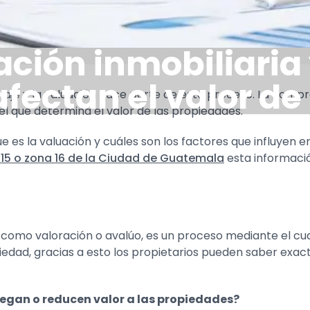
ación inmobiliaria 
afectan el valor d
aje y la valuación hace parte de este proceso. La compra
l que determina el valor de las propiedades.
es la valuación y cuáles son los factores que influyen e
15 o zona 16 de la Ciudad de Guatemala
esta informació
 como valoración o avalúo, es un proceso mediante el cua
edad, gracias a esto los propietarios pueden saber exac
regan o reducen valor a las propiedades?