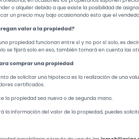
rofesional, en ocasiones los propietarios suponen precio
er o alquiler debido a que existe la posibilidad de asig
ocar un precio muy bajo ocasionando esto que el vendedo
gregan valor a la propiedad?
a propiedad funcionan entre sí y no por sí solo, es deci
olo se fijará solo en eso, también tomará en cuenta las ot
para comprar una propiedad
nto de solicitar una hipoteca es la realización de una val
ores certificados.
te la propiedad sea nueva o de segunda mano.
á la información del valor de la propiedad, puedes solicit