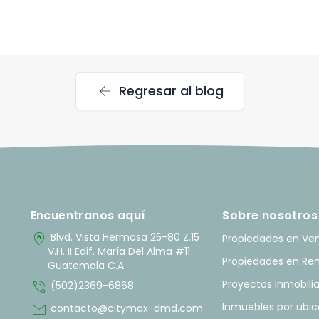
arrow_back
Regresar al blog
Encuentranos aquí
Sobre nosotros
home_pin
Blvd. Vista Hermosa 25-80 Z.15
Propiedades en Ve
V.H. II Edif. María Del Alma #11
Propiedades en Re
Guatemala C.A.
phone_in_talk
Proyectos Inmobilia
(502)2369-6868
mail
Inmuebles por ubic
contacto@citymax-dmd.com