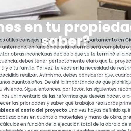
es en tu propieda
saber?
os útiles consejos para remodelar tu
apartamento en C
 antemano, en función de si la reforma será completa o p
tar obras inconclusas debido a que se te terminó el dine
uencia, debes tener perfectamente claro que tu proyect
i y a tu familia. Tal vez, te veas en la necesidad de restr
ecidido realizar. Asimismo, debes considerar que, cuando 
 unos cuantos años. De ahí la importancia de que planif
ivienda. Sigue, entonces, por favor, las siguientes rec
 haz un inventario de las reformas que deseas hacer, o b
ecer las prioridades y saber qué trabajos realizarás prim
blece el costo del proyecto
Una vez hayas definido qué
as cotizaciones en cuanto a materiales y mano de obra, p
álculos en función de la ejecución total de la obra o de s