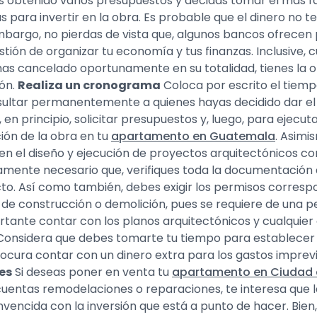
 obtenido varios presupuestos y decidas tomar el más f
 para invertir en la obra. Es probable que el dinero no t
embargo, no pierdas de vista que, algunos bancos ofrece
estión de organizar tu economía y tus finanzas. Inclusive,
 has cancelado oportunamente en su totalidad, tienes la op
ón.
Realiza un cronograma
Coloca por escrito el tiemp
sultar permanentemente a quienes hayas decidido dar el 
en principio, solicitar presupuestos y, luego, para ejecut
ión de la obra en tu
apartamento en Guatemala
. Asimi
en el diseño y ejecución de proyectos arquitectónicos c
mente necesario que, verifiques toda la documentación que
cto. Así como también, debes exigir los permisos corresp
e construcción o demolición, pues se requiere de una per
rtante contar con los planos arquitectónicos y cualquier 
onsidera que debes tomarte tu tiempo para establecer 
ocura contar con un dinero extra para los gastos imprevi
es
Si deseas poner en venta tu
apartamento en Ciudad
s cuentas remodelaciones o reparaciones, te interesa que
ncida con la inversión que está a punto de hacer. Bien,