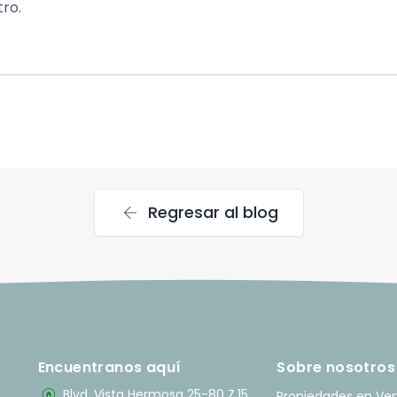
ro.
arrow_back
Regresar al blog
Encuentranos aquí
Sobre nosotros
home_pin
Blvd. Vista Hermosa 25-80 Z.15
Propiedades en Ve