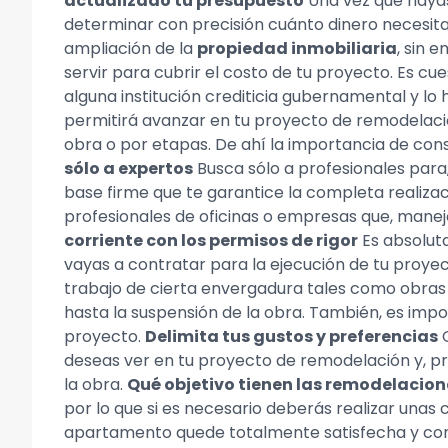
actualizado tu presupuesto
Una vez que hayas
determinar con precisión cuánto dinero necesitas
ampliación de la
propiedad inmobiliaria
, sin 
servir para cubrir el costo de tu proyecto. Es cu
alguna institución crediticia gubernamental y lo
permitirá avanzar en tu proyecto de remodelaci
obra o por etapas. De ahí la importancia de con
sólo a expertos
Busca sólo a profesionales para, 
base firme que te garantice la completa realizac
profesionales de oficinas o empresas que, manej
corriente con los permisos de rigor
Es absoluta
vayas a contratar para la ejecución de tu proye
trabajo de cierta envergadura tales como obras d
hasta la suspensión de la obra. También, es impo
proyecto.
Delimita tus gustos y preferencias
C
deseas ver en tu proyecto de remodelación y, pr
la obra.
Qué objetivo tienen las remodelacion
por lo que si es necesario deberás realizar una
apartamento quede totalmente satisfecha y conve