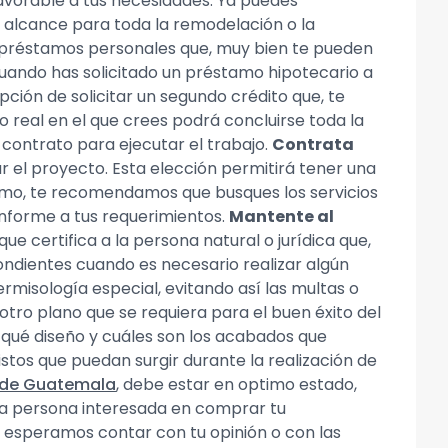
avorable a tus necesidades. Ya puedes
e alcance para toda la remodelación o la
n préstamos personales que, muy bien te pueden
 cuando has solicitado un préstamo hipotecario a
ción de solicitar un segundo crédito que, te
o real en el que crees podrá concluirse toda la
contrato para ejecutar el trabajo.
Contrata
ar el proyecto. Esta elección permitirá tener una
smo, te recomendamos que busques los servicios
onforme a tus requerimientos.
Mantente al
 certifica a la persona natural o jurídica que,
ondientes cuando es necesario realizar algún
misología especial, evitando así las multas o
otro plano que se requiera para el buen éxito del
qué diseño y cuáles son los acabados que
stos que puedan surgir durante la realización de
 de Guatemala
, debe estar en optimo estado,
 la persona interesada en comprar tu
 esperamos contar con tu opinión o con las