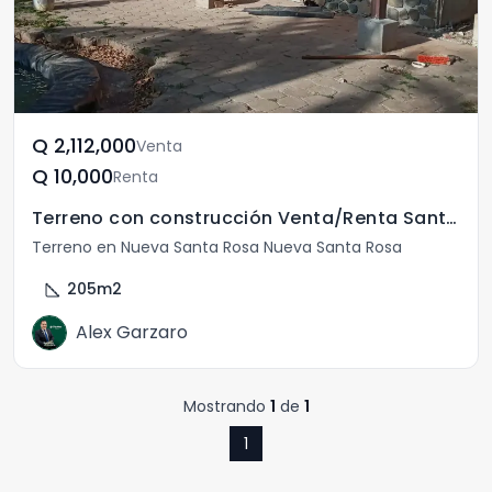
Q	2,112,000
Venta
Q	10,000
Renta
Terreno con construcción Venta/Renta Santa Rosa de Lima
Terreno en Nueva Santa Rosa Nueva Santa Rosa
square_foot
205
m2
Alex Garzaro
Mostrando
1
de
1
1