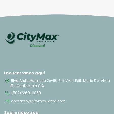
Encuentranos aquí
home_pin
Blvd. Vista Hermosa 25-80 Z.15 V.H. II Edif. María Del Alma
#11 Guatemala C.A.
phone_in_talk
(502)2369-6868
mail
contacto@citymax-dmd.com
Sobre nosotros