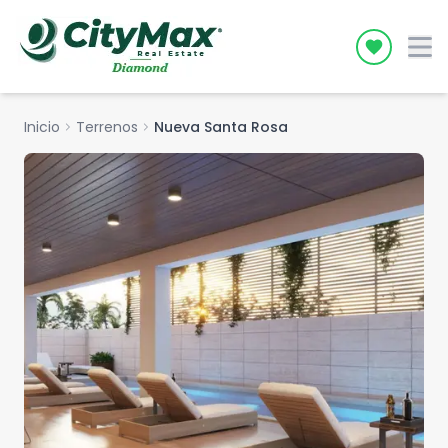
Icon desc
Inicio
chevron_right
Terrenos
chevron_right
Nueva Santa Rosa