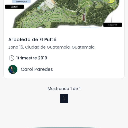
Arboleda de El Pulté
Zona 16
,
Ciudad de Guatemala
.
Guatemala
schedule
1trimestre 2019
Carol Paredes
Mostrando
1
de
1
1