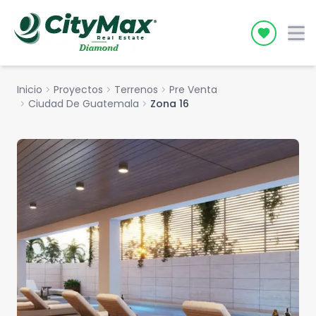
Icon desc
Inicio
chevron_right
Proyectos
chevron_right
Terrenos
chevron_right
Pre Venta
chevron_right
Ciudad De Guatemala
chevron_right
Zona 16