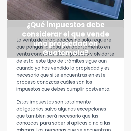
¿Qué impuestos debe
considerar el que vende
La venta de propiedades no solo requiere
una propiedad en
que pongas la casa o el apartamento en
Guatemala?
venta concretar dicho proceso y olvidarte
de esto, este tipo de trámites sigue aun
cuando ya has vendido la propiedad y es
necesario que si te encuentras en este
proceso conozcas cuáles son los
impuestos que debes cumplir postventa.
Estos impuestos son totalmente
obligatorios salvo algunas excepciones
que también será necesario que las
conozcas para saber si aplicas o no a las
mismas. Las personas que se encuentran