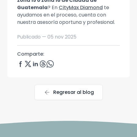
zona 15 o zona 16 de Ciudad de
Guatemala
? En
CityMax Diamond
te
ayudamos en el proceso, cuenta con
nuestra asesoría oportuna y profesional.
Publicado —
05 nov 2025
Comparte:
arrow_back
Regresar al blog